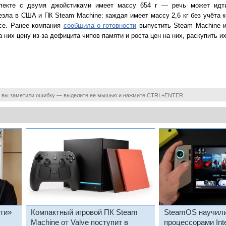
плекте с двумя джойстиками имеет массу 654 г — речь может идт
везла в США и ПК Steam Machine: каждая имеет массу 2,6 кг без учёта 
асе. Ранее компания
сообщила о готовности
выпустить Steam Machine и
а них цену из-за дефицита чипов памяти и роста цен на них, раскупить их
 вы заметили ошибку — выделите ее мышью и нажмите CTRL+ENTER.
ти»
Компактный игровой ПК Steam
SteamOS научили
Machine от Valve поступит в
процессорами Int