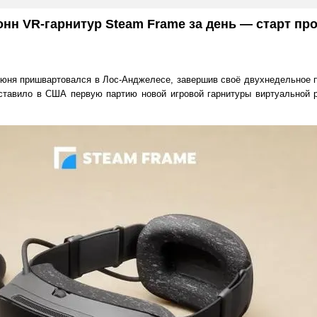
онн VR-гарнитур Steam Frame за день — старт про
июня пришвартовался в Лос-Анджелесе, завершив своё двухнедельное 
ставило в США первую партию новой игровой гарнитуры виртуальной р