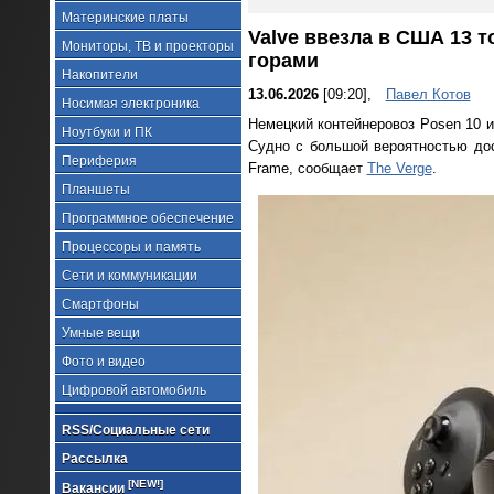
Материнские платы
Valve ввезла в США 13 т
Мониторы, ТВ и проекторы
горами
Накопители
13.06.2026
[09:20],
Павел Котов
Носимая электроника
Немецкий контейнеровоз Posen 10 
Ноутбуки и ПК
Судно с большой вероятностью до
Периферия
Frame, сообщает
The Verge
.
Планшеты
Программное обеспечение
Процессоры и память
Сети и коммуникации
Смартфоны
Умные вещи
Фото и видео
Цифровой автомобиль
RSS/Социальные сети
Рассылка
[NEW!]
Вакансии