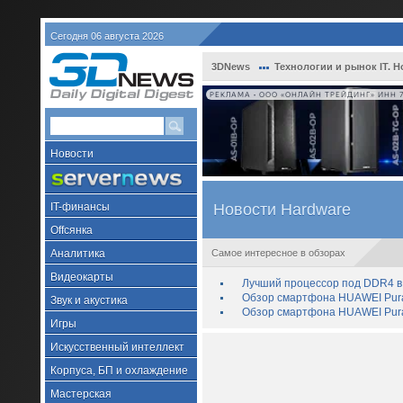
Сегодня 06 августа 2026
3DNews
Технологии и рынок IT. Н
РЕКЛАМА • ООО «ОНЛАЙН ТРЕЙДИНГ» ИНН 7
Новости
IT-финансы
Новости Hardware
Offсянка
Аналитика
Самое интересное в обзорах
Видеокарты
Лучший процессор под DDR4 в 
Обзор смартфона HUAWEI Pura 
Звук и акустика
Обзор смартфона HUAWEI Pura
Игры
Искусственный интеллект
Корпуса, БП и охлаждение
Мастерская