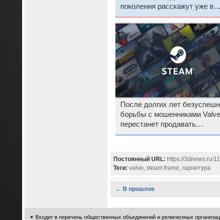
поколения расскажут уже в
сентябре
После долгих лет безуспешн
борьбы с мошенниками Valv
перестанет продавать
физические подарочные кар
Steam
Постоянный URL:
https://3dnews.ru/1
Теги:
valve
,
steam frame
,
гарнитура
← В прошлое
✴
Входит в перечень общественных объединений и религиозных организац