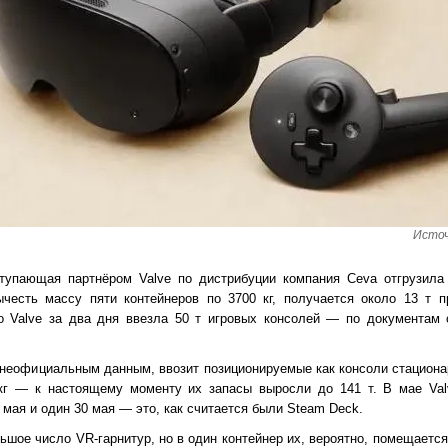
Источ
тупающая партнёром Valve по дистрибуции компания Ceva отгрузила 
ычесть массу пяти контейнеров по 3700 кг, получается около 13 т п
то Valve за два дня ввезла 50 т игровых консолей — по документам 
ь неофициальным данным, ввозит позиционируемые как консоли стацион
 кг — к настоящему моменту их запасы выросли до 141 т. В мае Val
8 мая и один 30 мая — это, как считается были Steam Deck.
льшое число VR-гарнитур, но в один контейнер их, вероятно, помещаетс