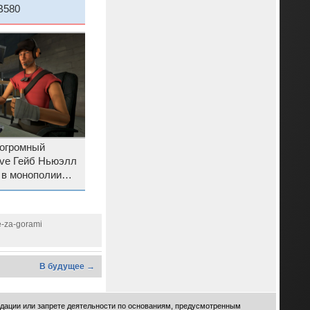
B580
 огромный
lve Гейб Ньюэлл
 в монополии
e-za-gorami
В будущее →
идации или запрете деятельности по основаниям, предусмотренным