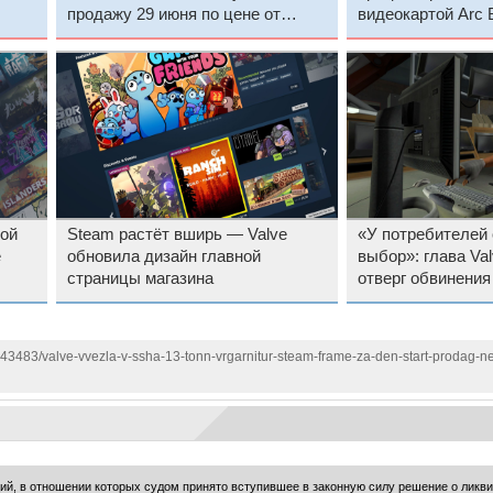
продажу 29 июня по цене от
видеокартой Arc 
$1049
ой
Steam растёт вширь — Valve
«У потребителей
e
обновила дизайн главной
выбор»: глава Va
страницы магазина
отверг обвинения
ты
Steam
143483/valve-vvezla-v-ssha-13-tonn-vrgarnitur-steam-frame-za-den-start-prodag-n
ий, в отношении которых судом принято вступившее в законную силу решение о ликв