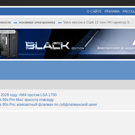
О САЙТЕ
РЕКЛАМА
РАССЫ
овости
носимая электроника
Valve ввезла в США 13 тонн VR-гарнитур S...
727137650
2026 году: AM4 против LGA 1700
90s Pro Max: красота повсюду
 90s Pro: компактный флагман по субфлагманской цене