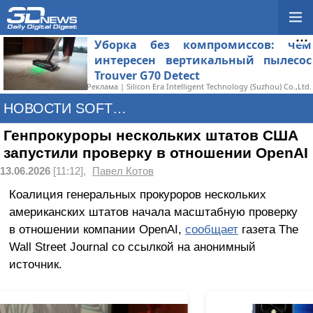
Уборка без компромиссов: чем
интересен вертикальный пылесос
Trouver G70 Detect
Реклама | Silicon Era Intelligent Technology (Suzhou) Co.,Ltd.
НОВОСТИ SOFTWARE
Генпрокуроры нескольких штатов США
запустили проверку в отношении OpenAI
13.06.2026
[11:12],
Павел Котов
Коалиция генеральных прокуроров нескольких
американских штатов начала масштабную проверку
в отношении компании OpenAI,
сообщает
газета The
Wall Street Journal со ссылкой на анонимный
источник.