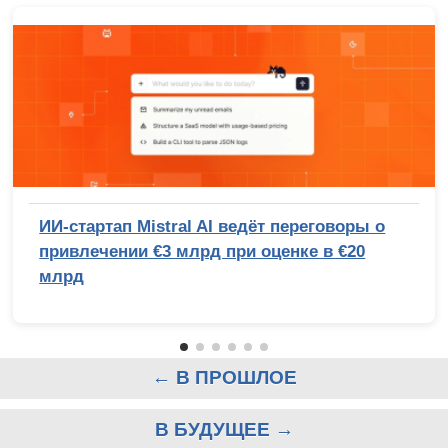
ИИ-стартап Mistral AI ведёт переговоры о
привлечении €3 млрд при оценке в €20
млрд
← В ПРОШЛОЕ
В БУДУЩЕЕ →