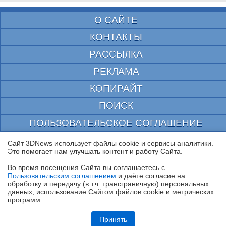
О САЙТЕ
КОНТАКТЫ
РАССЫЛКА
РЕКЛАМА
КОПИРАЙТ
ПОИСК
ПОЛЬЗОВАТЕЛЬСКОЕ СОГЛАШЕНИЕ
ЗАЩИЩЕНО CURATOR
Сайт 3DNews использует файлы cookie и сервисы аналитики.
Это помогает нам улучшать контент и работу Cайта.
© 1997—2026 Электронное периодическое издание "3ДНьюс" | Свидетельство о
регистрации СМИ Эл ФС 77-22224
Во время посещения Cайта вы соглашаетесь с
выдано Федеральной Службой по надзору за соблюдением законодательства в сфере
Пользовательским соглашением
и даёте согласие на
массовых коммуникаций и охране культурного наследия
✖
обработку и передачу (в т.ч. трансграничную) персональных
При цитировании документа ссылка на сайт с указанием автора обязательна. Полное
данных, использование Cайтом файлов cookie и метрических
заимствование документа является нарушением
российского и международного законодательства и возможно только с согласия
программ.
редакции 3DNews.
Обзор игрового Tandem WOLED-монитора ASUS ROG Strix OLED
XG27AQWMG: запланированный апгрейд
Принять