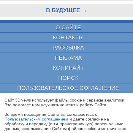
В БУДУЩЕЕ →
О САЙТЕ
КОНТАКТЫ
РАССЫЛКА
РЕКЛАМА
КОПИРАЙТ
ПОИСК
ПОЛЬЗОВАТЕЛЬСКОЕ СОГЛАШЕНИЕ
ЗАЩИЩЕНО CURATOR
Сайт 3DNews использует файлы cookie и сервисы аналитики.
Это помогает нам улучшать контент и работу Cайта.
© 1997—2026 Электронное периодическое издание "3ДНьюс" | Свидетельство о
регистрации СМИ Эл ФС 77-22224
Во время посещения Cайта вы соглашаетесь с
выдано Федеральной Службой по надзору за соблюдением законодательства в сфере
Пользовательским соглашением
и даёте согласие на
массовых коммуникаций и охране культурного наследия
✖
обработку и передачу (в т.ч. трансграничную) персональных
При цитировании документа ссылка на сайт с указанием автора обязательна. Полное
данных, использование Cайтом файлов cookie и метрических
заимствование документа является нарушением
российского и международного законодательства и возможно только с согласия