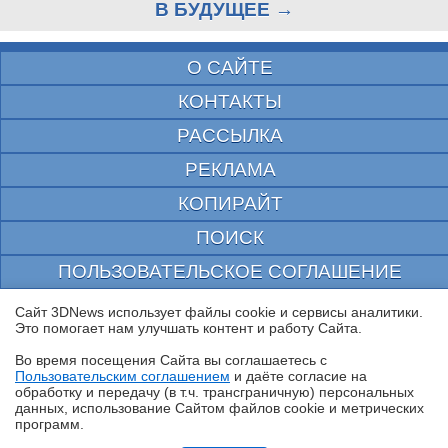
В БУДУЩЕЕ →
О САЙТЕ
КОНТАКТЫ
РАССЫЛКА
РЕКЛАМА
КОПИРАЙТ
ПОИСК
ПОЛЬЗОВАТЕЛЬСКОЕ СОГЛАШЕНИЕ
ЗАЩИЩЕНО CURATOR
Сайт 3DNews использует файлы cookie и сервисы аналитики.
Это помогает нам улучшать контент и работу Cайта.
© 1997—2026 Электронное периодическое издание "3ДНьюс" | Свидетельство о
регистрации СМИ Эл ФС 77-22224
Во время посещения Cайта вы соглашаетесь с
выдано Федеральной Службой по надзору за соблюдением законодательства в сфере
Пользовательским соглашением
и даёте согласие на
массовых коммуникаций и охране культурного наследия
✖
обработку и передачу (в т.ч. трансграничную) персональных
При цитировании документа ссылка на сайт с указанием автора обязательна. Полное
данных, использование Cайтом файлов cookie и метрических
заимствование документа является нарушением
программ.
российского и международного законодательства и возможно только с согласия
редакции 3DNews.