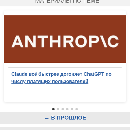
МАТЕРИАЛЫ ПО ТЕМЕ
Claude всё быстрее догоняет ChatGPT по
числу платящих пользователей
← В ПРОШЛОЕ