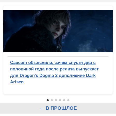
Capcom объяснила, зачем спустя два с
половиной года после релиза выпускает
для Dragon’s Dogma 2 дополнение Dark
Arisen
← В ПРОШЛОЕ