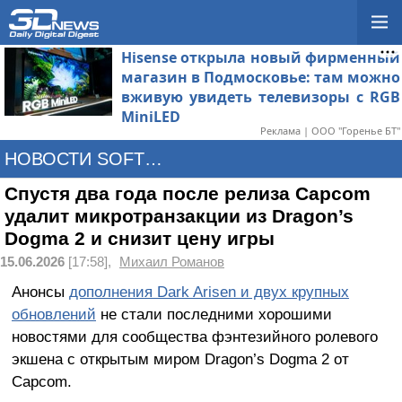
Hisense открыла новый фирменный
магазин в Подмосковье: там можно
вживую увидеть телевизоры с RGB
MiniLED
Реклама | ООО "Горенье БТ"
НОВОСТИ SOFTWARE
Спустя два года после релиза Capcom
удалит микротранзакции из Dragon’s
Dogma 2 и снизит цену игры
15.06.2026
[17:58],
Михаил Романов
Анонсы
дополнения Dark Arisen и двух крупных
обновлений
не стали последними хорошими
новостями для сообщества фэнтезийного ролевого
экшена с открытым миром Dragon’s Dogma 2 от
Capcom.