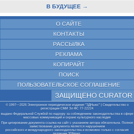
В БУДУЩЕЕ →
О САЙТЕ
КОНТАКТЫ
РАССЫЛКА
РЕКЛАМА
КОПИРАЙТ
ПОИСК
ПОЛЬЗОВАТЕЛЬСКОЕ СОГЛАШЕНИЕ
ЗАЩИЩЕНО CURATOR
© 1997—2026 Электронное периодическое издание "3ДНьюс" | Свидетельство о
регистрации СМИ Эл ФС 77-22224
выдано Федеральной Службой по надзору за соблюдением законодательства в сфере
массовых коммуникаций и охране культурного наследия
При цитировании документа ссылка на сайт с указанием автора обязательна. Полное
заимствование документа является нарушением
российского и международного законодательства и возможно только с согласия
редакции 3DNews.