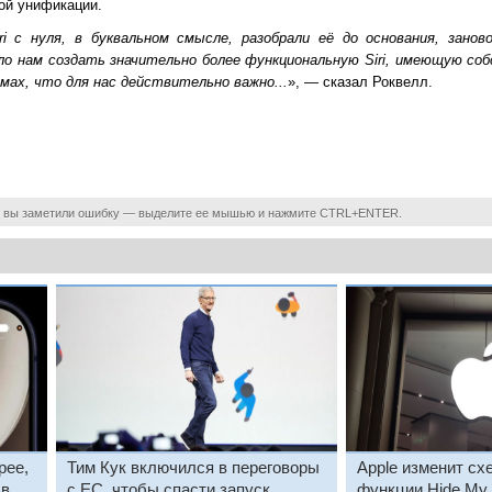
ой унификации.
i с нуля, в буквальном смысле, разобрали её до основания, заново
ло нам создать значительно более функциональную Siri, имеющую соб
ах, что для нас действительно важно...
», — сказал Роквелл.
 вы заметили ошибку — выделите ее мышью и нажмите CTRL+ENTER.
рее,
Тим Кук включился в переговоры
Apple изменит сх
 в
с ЕС, чтобы спасти запуск
функции Hide My 