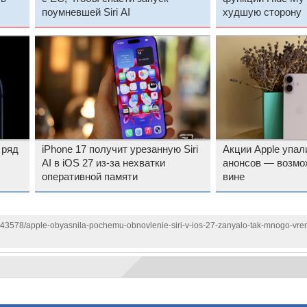
поумневшей Siri AI
худшую сторону
 ряд
iPhone 17 получит урезанную Siri
Акции Apple упал
AI в iOS 27 из-за нехватки
анонсов — возмож
оперативной памяти
вине
1143578/apple-obyasnila-pochemu-obnovlenie-siri-v-ios-27-zanyalo-tak-mnogo-vre