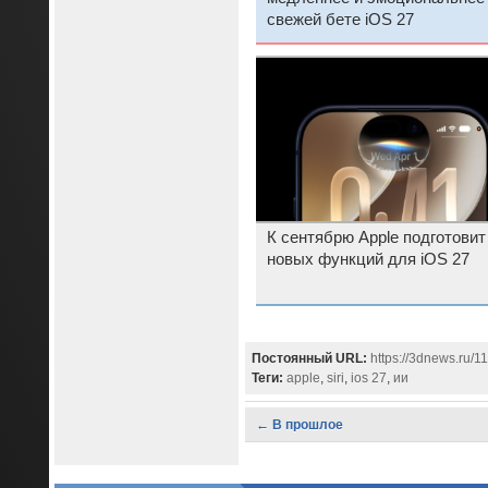
свежей бете iOS 27
К сентябрю Apple подготовит
новых функций для iOS 27
Постоянный URL:
https://3dnews.ru/
Теги:
apple
,
siri
,
ios 27
,
ии
← В прошлое