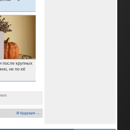
и после крупных
но, не по её
meni
В будущее →