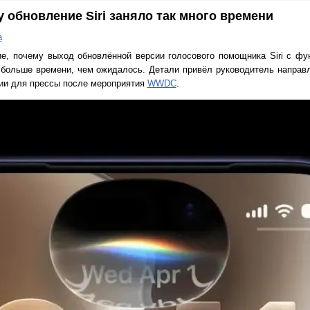
 обновление Siri заняло так много времени
а
е, почему выход обновлённой версии голосового помощника Siri с фу
 больше времени, чем ожидалось. Детали привёл руководитель направл
ссии для прессы после мероприятия
WWDC
.