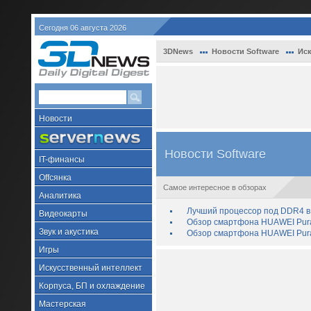
Сегодня 06 августа 2026
3DNews
Новости Software
Иск
Новости
Новости Software
IT-финансы
Offсянка
Самое интересное в обзорах
Аналитика
Лучший процессор под DDR4 в 
Видеокарты
Обзор смартфона HUAWEI Pura 
Звук и акустика
Обзор смартфона HUAWEI Pura
Игры
Искусственный интеллект
Корпуса, БП и охлаждение
Мастерская