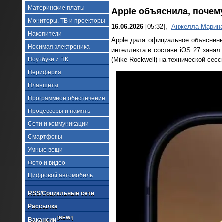
Материнские платы
Apple объяснила, почему
Мониторы, ТВ и проекторы
16.06.2026
[05:32],
Анжелла Марин
Накопители
Apple дала официальное объяснени
Носимая электроника
интеллекта в составе iOS 27 занял
Ноутбуки и ПК
(Mike Rockwell) на технической се
Периферия
Планшеты
Программное обеспечение
Процессоры и память
Сети и коммуникации
Смартфоны
Умные вещи
Фото и видео
Цифровой автомобиль
RSS/Социальные сети
Рассылка
[NEW!]
Вакансии