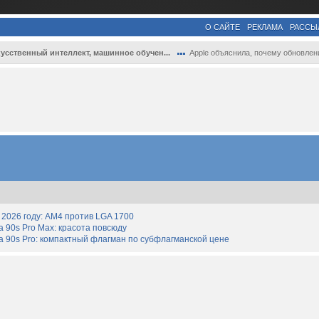
О САЙТЕ
РЕКЛАМА
РАССЫ
усственный интеллект, машинное обучен...
Apple объяснила, почему обновление Siri ..
2026 году: AM4 против LGA 1700
90s Pro Max: красота повсюду
 90s Pro: компактный флагман по субфлагманской цене