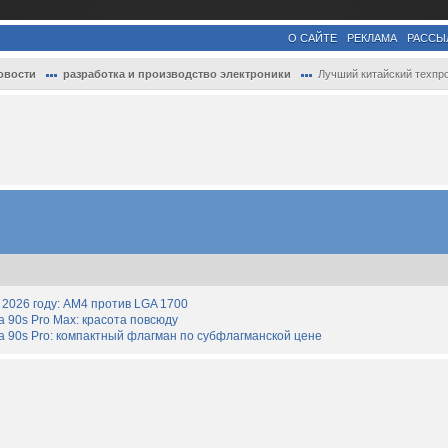
О САЙТЕ
РЕКЛАМА
РАССЫ
овости
разработка и производство электроники
Лучший китайский техпроцесс SMIC N+3 по 
2026 году: AM4 против LGA 1700
90s Pro Max: красота повсюду
 90s Pro: компактный флагман по субфлагманской цене