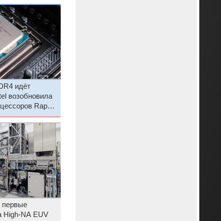
DR4 идёт
tel возобновила
цессоров Raptor
 первые
а High-NA EUV