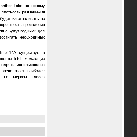
anther Lake по новому
 плотности размещения
 будет изготавливать по
 вероятность проявления
стине будут годными для
достигать необходимых
ntel 14A, существует в
лиенты Intel, желающие
недрять использование
располагает наиболее
ой по меркам класса