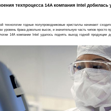
воения техпроцесса 14A компания Intel добилась
ой технологии годные полупроводниковые кристаллы начинают сходит
пах уровень брака довольно высок, и значительную часть чипов просто 
ологии 14A компании Intel удалось поднять выход годной продукции 