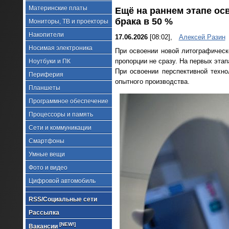
Материнские платы
Ещё на раннем этапе ос
брака в 50 %
Мониторы, ТВ и проекторы
Накопители
17.06.2026
[08:02],
Алексей Разин
Носимая электроника
При освоении новой литографическ
пропорции не сразу. На первых эта
Ноутбуки и ПК
При освоении перспективной техн
Периферия
опытного производства.
Планшеты
Программное обеспечение
Процессоры и память
Сети и коммуникации
Смартфоны
Умные вещи
Фото и видео
Цифровой автомобиль
RSS/Социальные сети
Рассылка
[NEW!]
Вакансии