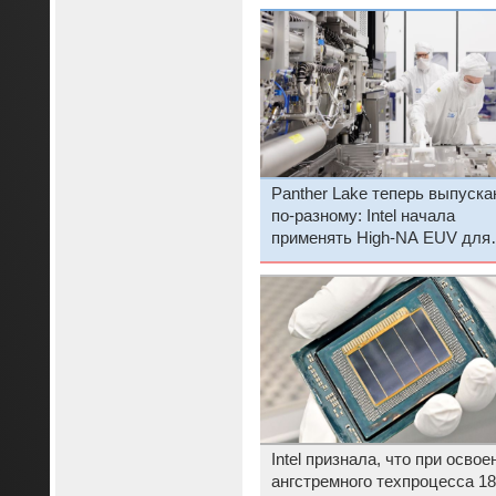
Panther Lake теперь выпуска
по-разному: Intel начала
применять High-NA EUV для
части процессоров
Intel признала, что при освое
ангстремного техпроцесса 1