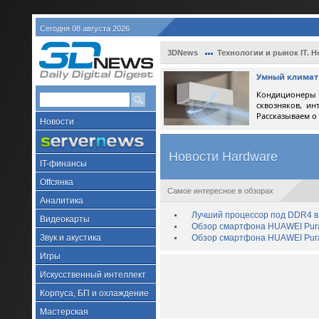
Сегодня 08 августа 2026
3DNews
Технологии и рынок IT. Н
Умный климат 
Кондиционеры 
сквозняков, ин
Рассказываем о
Новости
Новости Hardware
IT-финансы
Offсянка
Самое интересное в обзорах
Аналитика
Лучший процессор под DDR4 в 
Видеокарты
Обзор смартфона HUAWEI Pura 
Звук и акустика
Обзор смартфона HUAWEI Pura
Игры
Искусственный интеллект
Корпуса, БП и охлаждение
Мастерская