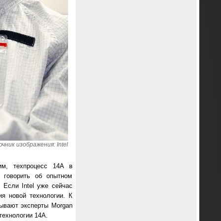
чник изображения: Intel
им, техпроцесс 14A в
и говорить об опытном
 Если Intel уже сейчас
я новой технологии. К
тывают эксперты Morgan
технологии 14A.