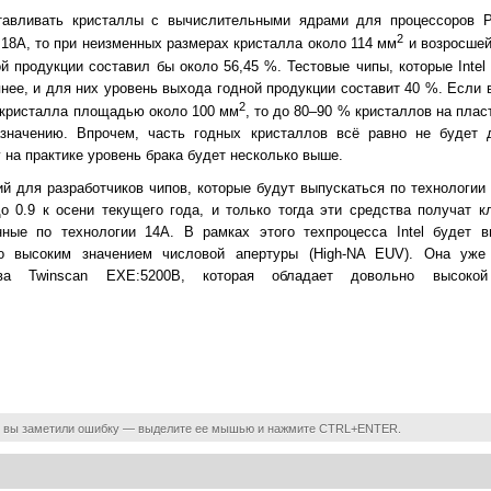
тавливать кристаллы с вычислительными ядрами для процессоров P
2
18A, то при неизменных размерах кристалла около 114 мм
и возросшей
й продукции составил бы около 56,45 %. Тестовые чипы, которые Intel
пнее, и для них уровень выхода годной продукции составит 40 %. Если
2
 кристалла площадью около 100 мм
, то до 80–90 % кристаллов на пла
значению. Впрочем, часть годных кристаллов всё равно не будет 
 на практике уровень брака будет несколько выше.
 для разработчиков чипов, которые будут выпускаться по технологии I
о 0.9 к осени текущего года, и только тогда эти средства получат к
нные по технологии 14A. В рамках этого техпроцесса Intel будет в
 высоким значением числовой апертуры (High-NA EUV). Она уже 
тва Twinscan EXE:5200B, которая обладает довольно высок
 вы заметили ошибку — выделите ее мышью и нажмите CTRL+ENTER.