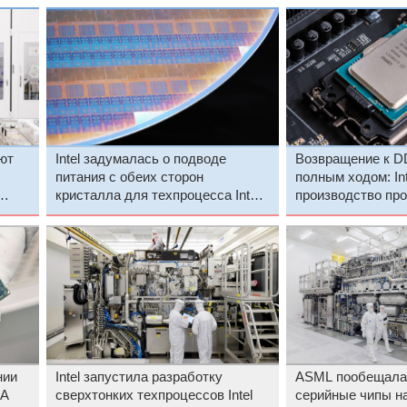
ют
Intel задумалась о подводе
Возвращение к D
питания с обеих сторон
полным ходом: In
кристалла для техпроцесса Intel
производство про
14A2
Lake
нии
Intel запустила разработку
ASML пообещала
8A
сверхтонких техпроцессов Intel
серийные чипы н