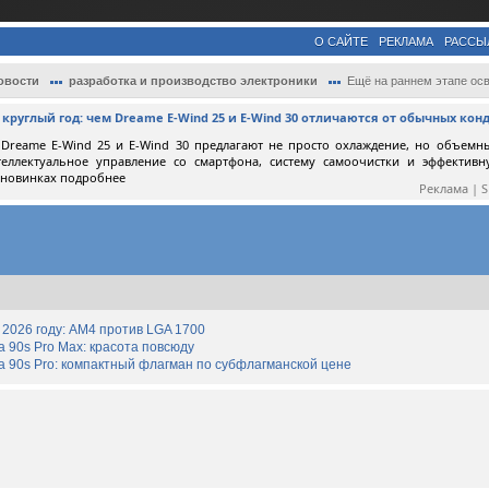
О САЙТЕ
РЕКЛАМА
РАССЫ
овости
разработка и производство электроники
Ещё на раннем этапе освоения техпроцесса
круглый год: чем Dreame E-Wind 25 и E-Wind 30 отличаются от обычных ко
Dreame E-Wind 25 и E-Wind 30 предлагают не просто охлаждение, но объемн
теллектуальное управление со смартфона, систему самоочистки и эффектив
 новинках подробнее
Реклама | 
2026 году: AM4 против LGA 1700
90s Pro Max: красота повсюду
 90s Pro: компактный флагман по субфлагманской цене