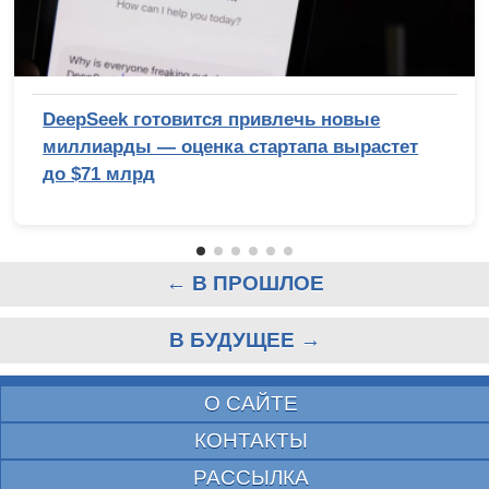
DeepSeek готовится привлечь новые
миллиарды — оценка стартапа вырастет
до $71 млрд
← В ПРОШЛОЕ
В БУДУЩЕЕ →
О САЙТЕ
КОНТАКТЫ
РАССЫЛКА