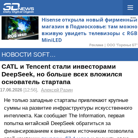
Hisense открыла новый фирменный
магазин в Подмосковье: там можно
вживую увидеть телевизоры с RGB
MiniLED
Реклама | ООО "Горенье БТ"
НОВОСТИ SOFTWARE
CATL и Tencent стали инвесторами
DeepSeek, но больше всех вложился
основатель стартапа
17.06.2026
[12:56],
Алексей Разин
Не только западные стартапы привлекают крупные
суммы на развитие инфраструктуры искусственного
интеллекта. Как сообщает The Information, первая
попытка китайской DeepSeek обратиться за
финансированием к внешним источникам позволила