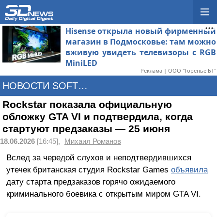
Hisense открыла новый фирменный
магазин в Подмосковье: там можно
вживую увидеть телевизоры с RGB
MiniLED
Реклама | ООО "Горенье БТ"
НОВОСТИ SOFTWARE
Rockstar показала официальную
обложку GTA VI и подтвердила, когда
стартуют предзаказы — 25 июня
18.06.2026
[16:45],
Михаил Романов
Вслед за чередой слухов и неподтвердившихся
утечек британская студия Rockstar Games
объявила
дату старта предзаказов горячо ожидаемого
криминального боевика с открытым миром GTA VI.