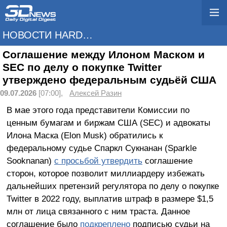
НОВОСТИ HARDWARE
Соглашение между Илоном Маском и
SEC по делу о покупке Twitter
утверждено федеральным судьёй США
09.07.2026
[07:00],
Алексей Разин
В мае этого года представители Комиссии по
ценным бумагам и биржам США (SEC) и адвокаты
Илона Маска (Elon Musk) обратились к
федеральному судье Спаркл Сукнанан (Sparkle
Sooknanan)
с просьбой утвердить
соглашение
сторон, которое позволит миллиардеру избежать
дальнейших претензий регулятора по делу о покупке
Twitter в 2022 году, выплатив штраф в размере $1,5
млн от лица связанного с ним траста. Данное
соглашение было
подкреплено
подписью судьи на