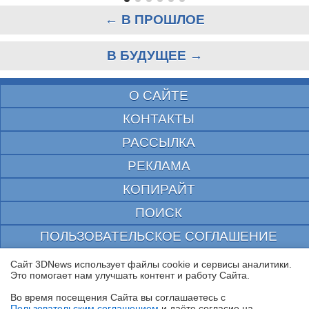
← В ПРОШЛОЕ
В БУДУЩЕЕ →
О САЙТЕ
КОНТАКТЫ
РАССЫЛКА
РЕКЛАМА
КОПИРАЙТ
ПОИСК
ПОЛЬЗОВАТЕЛЬСКОЕ СОГЛАШЕНИЕ
ЗАЩИЩЕНО CURATOR
Сайт 3DNews использует файлы cookie и сервисы аналитики.
Это помогает нам улучшать контент и работу Cайта.
© 1997—2026 Электронное периодическое издание "3ДНьюс" | Свидетельство о
регистрации СМИ Эл ФС 77-22224
Во время посещения Cайта вы соглашаетесь с
выдано Федеральной Службой по надзору за соблюдением законодательства в сфере
Пользовательским соглашением
и даёте согласие на