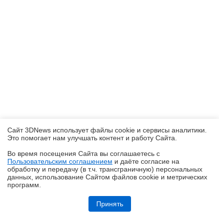
Сайт 3DNews использует файлы cookie и сервисы аналитики.
Это помогает нам улучшать контент и работу Cайта.
Во время посещения Cайта вы соглашаетесь с
Пользовательским соглашением
и даёте согласие на
✖
обработку и передачу (в т.ч. трансграничную) персональных
данных, использование Cайтом файлов cookie и метрических
программ.
Обзор игрового QD-OLED WQHD-монитора Acer Predator X27U W1:
смена вектора
Принять