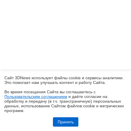
Сайт 3DNews использует файлы cookie и сервисы аналитики.
Это помогает нам улучшать контент и работу Cайта.
Во время посещения Cайта вы соглашаетесь с
Пользовательским соглашением
и даёте согласие на
✖
обработку и передачу (в т.ч. трансграничную) персональных
данных, использование Cайтом файлов cookie и метрических
программ.
realme P4, realme P4x и realme P4 Lite: заход в ту же реку, но с
другого берега
Принять