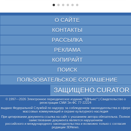
О САЙТЕ
КОНТАКТЫ
РАССЫЛКА
РЕКЛАМА
КОПИРАЙТ
ПОИСК
ПОЛЬЗОВАТЕЛЬСКОЕ СОГЛАШЕНИЕ
ЗАЩИЩЕНО CURATOR
© 1997—2026 Электронное периодическое издание "3ДНьюс" | Свидетельство о
регистрации СМИ Эл ФС 77-22224
выдано Федеральной Службой по надзору за соблюдением законодательства в сфере
массовых коммуникаций и охране культурного наследия
При цитировании документа ссылка на сайт с указанием автора обязательна. Полное
заимствование документа является нарушением
российского и международного законодательства и возможно только с согласия
редакции 3DNews.