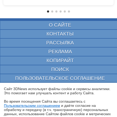
О САЙТЕ
КОНТАКТЫ
РАССЫЛКА
РЕКЛАМА
КОПИРАЙТ
ПОИСК
ПОЛЬЗОВАТЕЛЬСКОЕ СОГЛАШЕНИЕ
ЗАЩИЩЕНО CURATOR
Сайт 3DNews использует файлы cookie и сервисы аналитики.
Это помогает нам улучшать контент и работу Cайта.
© 1997—2026 Электронное периодическое издание "3ДНьюс" | Свидетельство о
регистрации СМИ Эл ФС 77-22224
Во время посещения Cайта вы соглашаетесь с
выдано Федеральной Службой по надзору за соблюдением законодательства в сфере
Пользовательским соглашением
и даёте согласие на
массовых коммуникаций и охране культурного наследия
✖
обработку и передачу (в т.ч. трансграничную) персональных
При цитировании документа ссылка на сайт с указанием автора обязательна. Полное
данных, использование Cайтом файлов cookie и метрических
заимствование документа является нарушением