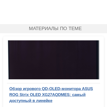
МАТЕРИАЛЫ ПО ТЕМЕ
Обзор игрового QD-OLED-монитора ASUS
ROG Strix OLED XG27AQDMES: самый
доступный в линейке