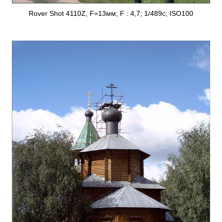
Rover Shot 4110Z, F=13мм; F : 4,7; 1/489с; ISO100