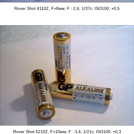
Rover Shot 4110Z, F=8мм; F : 2,6; 1/37с; ISO100; +0,5
Rover Shot 5210Z, F=10мм; F : 3,4; 1/21с; ISO100; +0,3