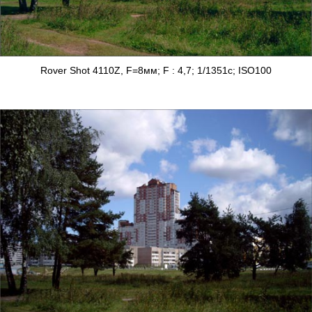
Rover Shot 4110Z, F=8мм; F : 4,7; 1/1351с; ISO100