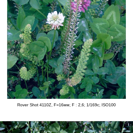
Rover Shot 4110Z, F=16мм; F : 2,6; 1/169с; ISO100