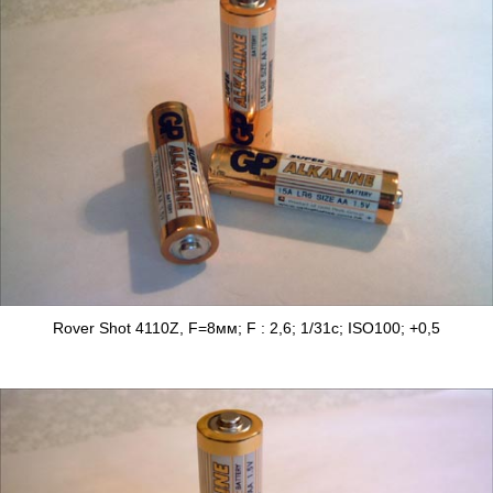
Rover Shot 4110Z, F=8мм; F : 2,6; 1/31с; ISO100; +0,5