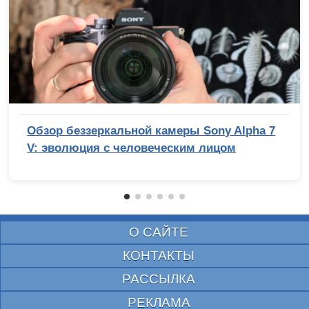
Обзор беззеркальной камеры Sony Alpha 7
V: эволюция с человеческим лицом
О САЙТЕ
КОНТАКТЫ
РАССЫЛКА
РЕКЛАМА