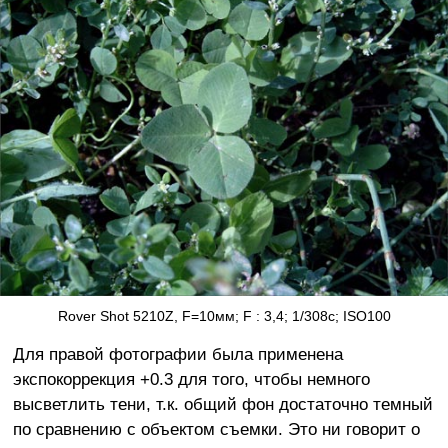
Rover Shot 5210Z, F=10мм; F : 3,4; 1/308с; ISO100
Для правой фотографии была применена
экспокоррекция +0.3 для того, чтобы немного
высветлить тени, т.к. общий фон достаточно темный
по сравнению с объектом съемки. Это ни говорит о