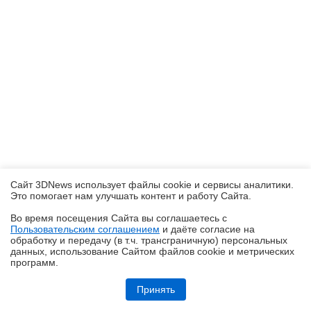
Сайт 3DNews использует файлы cookie и сервисы аналитики.
Это помогает нам улучшать контент и работу Cайта.
Во время посещения Cайта вы соглашаетесь с
Пользовательским соглашением
и даёте согласие на
✖
обработку и передачу (в т.ч. трансграничную) персональных
данных, использование Cайтом файлов cookie и метрических
программ.
Обзор видеокарты Acer Nitro Intel Arc B570 OC
Принять