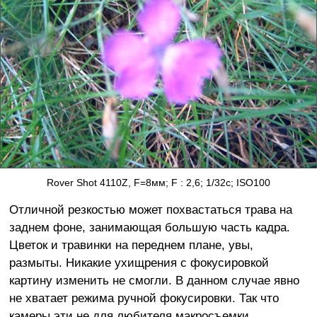
Rover Shot 4110Z, F=8мм; F : 2,6; 1/32с; ISO100
Отличной резкостью может похвастаться трава на
заднем фоне, занимающая большую часть кадра.
Цветок и травинки на переднем плане, увы,
размыты. Никакие ухищрения с фокусировкой
картину изменить не смогли. В данном случае явно
не хватает режима ручной фокусировки. Так что
камеры эти не для любителя макросъемки.