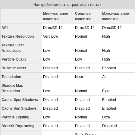
Настройки качества графики в тестах
Минимальное
Среднее
Максимальное
качество
качество
качество
API
Direct3D 12
Direct3D 12
Direct3D 12
Texture Resolution
Very Low
Normal
High
Texture Filter
Anisotropic
Low
Normal
High
Particle Qualiy
Low
Low
High
Bullet Impacts
Disabled
Disabled
Enabled
Tesselation
Disabled
Near
All
Shadow Map
Resolution
Low
Normal
Extra
Cache Spot Shadows
Disabled
Disabled
Enabled
Cache Sun Shadows
Disabled
Disabled
Enabled
Particle Lighting
Low
Normal
Ultra
DirectX Raytracing
Disabled
Disabled
Disabled
Static Objects