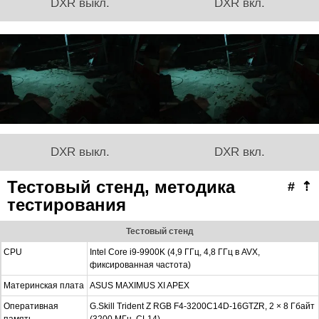
DXR выкл.
DXR вкл.
DXR выкл.
DXR вкл.
Тестовый стенд, методика
#
⇡
тестирования
Тестовый стенд
CPU
Intel Core i9-9900K (4,9 ГГц, 4,8 ГГц в AVX,
фиксированная частота)
Материнская плата
ASUS MAXIMUS XI APEX
Оперативная
G.Skill Trident Z RGB F4-3200C14D-16GTZR, 2 × 8 Гбайт