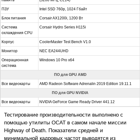
память
(3200 МГц, CL14)
ПЗУ
Intel SSD 760p, 1024 Гбайт
Блок питания
Corsair AX1200i, 1200 Вт
Система
Corsair Hydro Series H115i
охлаждения CPU
Корпус
CoolerMaster Test Bench V1.0
Монитор
NEC EA244UHD
Операционная
Windows 10 Pro x64
система
ПО для GPU AMD
Все видеокарты
AMD Radeon Software Adrenalin 2019 Edition 19.11.1
ПО для GPU NVIDIA
Все видеокарты
NVIDIA GeForce Game Ready Driver 441.12
Тестирование производительности выполнено с
помощью утилиты OCAT в самом начале миссии
Highway of Death. Показатели средней и
минимальной кадровых частот выводятся из