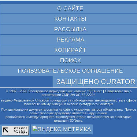
О САЙТЕ
КОНТАКТЫ
РАССЫЛКА
РЕКЛАМА
КОПИРАЙТ
ПОИСК
ПОЛЬЗОВАТЕЛЬСКОЕ СОГЛАШЕНИЕ
ЗАЩИЩЕНО CURATOR
© 1997—2026 Электронное периодическое издание "3ДНьюс" | Свидетельство о
регистрации СМИ Эл ФС 77-22224
выдано Федеральной Службой по надзору за соблюдением законодательства в сфере
массовых коммуникаций и охране культурного наследия
При цитировании документа ссылка на сайт с указанием автора обязательна. Полное
заимствование документа является нарушением
российского и международного законодательства и возможно только с согласия
редакции 3DNews.