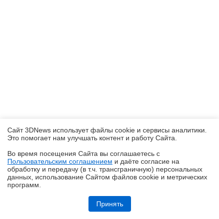
Сайт 3DNews использует файлы cookie и сервисы аналитики.
Это помогает нам улучшать контент и работу Cайта.
Во время посещения Cайта вы соглашаетесь с
Пользовательским соглашением
и даёте согласие на
✖
обработку и передачу (в т.ч. трансграничную) персональных
данных, использование Cайтом файлов cookie и метрических
программ.
Обзор игрового QD-OLED-монитора ASUS ROG Strix OLED
XG27AQDMES: самый доступный в линейке
Принять