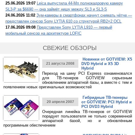
25.06.2026 19:07
Leica выпустила 44-Мп полнокадровую камеру
SL3-P за $6690 — она займёт нишу между SL3 и SL3-S
24.06.2026 11:02
Зум-камеры в смартфонах начнут снимать чётче —
представлен сенсор Sony LYTIA 610 со структурой RB2×2 OCL
17.06.2026 09:08
Представлен Sony LYTIA L910 — первый
мобильный сенсор на архитектуре LOFIC
СВЕЖИЕ ОБЗОРЫ
Новинки от GOTVIEW: X5
21 августа 2008
DVD Hybrid и X5 3D
Hybrid
Переход на шину PCI Express ознаменовался
для ТВ-тюнеров GOTVIEW серьезным
обновлением аппаратной базы, а вместе с тем и
появлением новых оригинальных возможностей
Гибридные ТВ-тюнеры
20 апреля 2007
от GOTVIEW: PCI Hybrid и
PCI DVD3 Hybrid
Очередная линейка ТВ-тюнеров от GOTVIEW
порадует пользователя не только современной
аппаратной базой, но и обновлённым
программным обеспечением