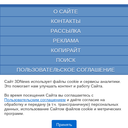
О САЙТЕ
КОНТАКТЫ
РАССЫЛКА
РЕКЛАМА
КОПИРАЙТ
ПОИСК
ПОЛЬЗОВАТЕЛЬСКОЕ СОГЛАШЕНИЕ
ЗАЩИЩЕНО CURATOR
Сайт 3DNews использует файлы cookie и сервисы аналитики.
Это помогает нам улучшать контент и работу Cайта.
© 1997—2026 Электронное периодическое издание "3ДНьюс" | Свидетельство о
регистрации СМИ Эл ФС 77-22224
Во время посещения Cайта вы соглашаетесь с
выдано Федеральной Службой по надзору за соблюдением законодательства в сфере
Пользовательским соглашением
и даёте согласие на
массовых коммуникаций и охране культурного наследия
✖
обработку и передачу (в т.ч. трансграничную) персональных
При цитировании документа ссылка на сайт с указанием автора обязательна. Полное
данных, использование Cайтом файлов cookie и метрических
заимствование документа является нарушением
программ.
российского и международного законодательства и возможно только с согласия
редакции 3DNews.
Обзор планшета HUAWEI MatePad Pro Max: на все деньги
Принять