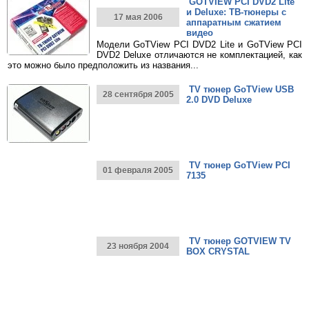
GOTVIEW PCI DVD2 Lite
и Deluxe: ТВ-тюнеры с
17 мая 2006
аппаратным сжатием
видео
Модели GoTView PCI DVD2 Lite и GoTView PCI
DVD2 Deluxe отличаются не комплектацией, как
это можно было предположить из названия...
TV тюнер GoTView USB
28 сентября 2005
2.0 DVD Deluxe
TV тюнер GoTView PCI
01 февраля 2005
7135
TV тюнер GOTVIEW TV
23 ноября 2004
BOX CRYSTAL