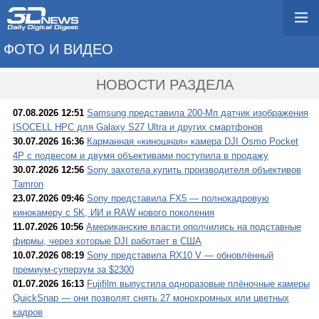
ФОТО И ВИДЕО
→ TV И КОМПЬЮТЕР
НОВОСТИ РАЗДЕЛА
07.08.2026 12:51
Samsung представила 200-Мп датчик изображения
ISOCELL HPC для Galaxy S27 Ultra и других смартфонов
30.07.2026 16:36
Карманная «киношная» камера DJI Osmo Pocket
4P с подвесом и двумя объективами поступила в продажу
30.07.2026 12:56
Sony захотела купить производителя объективов
Tamron
23.07.2026 09:46
Sony представила FX5 — полнокадровую
кинокамеру с 5K, ИИ и RAW нового поколения
11.07.2026 10:56
Американские власти ополчились на подставные
фирмы, через которые DJI работает в США
10.07.2026 08:19
Sony представила RX10 V — обновлённый
премиум-суперзум за $2300
01.07.2026 16:13
Fujifilm выпустила одноразовые плёночные камеры
QuickSnap — они позволят снять 27 монохромных или цветных
кадров