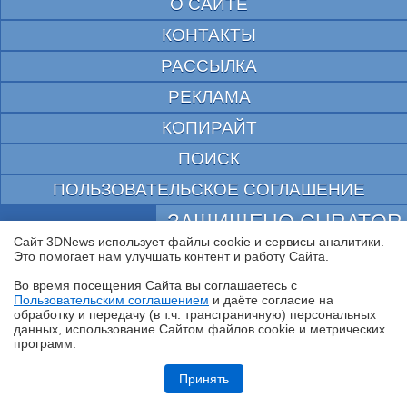
О САЙТЕ
КОНТАКТЫ
РАССЫЛКА
РЕКЛАМА
КОПИРАЙТ
ПОИСК
ПОЛЬЗОВАТЕЛЬСКОЕ СОГЛАШЕНИЕ
ЗАЩИЩЕНО CURATOR
Сайт 3DNews использует файлы cookie и сервисы аналитики.
© 1997—2026 Электронное периодическое издание "3ДНьюс" | Свидетельство о
Это помогает нам улучшать контент и работу Cайта.
регистрации СМИ Эл ФС 77-22224
выдано Федеральной Службой по надзору за соблюдением законодательства в сфере
Во время посещения Cайта вы соглашаетесь с
массовых коммуникаций и охране культурного наследия
Пользовательским соглашением
и даёте согласие на
При цитировании документа ссылка на сайт с указанием автора обязательна. Полное
✖
обработку и передачу (в т.ч. трансграничную) персональных
заимствование документа является нарушением
российского и международного законодательства и возможно только с согласия
данных, использование Cайтом файлов cookie и метрических
редакции 3DNews.
программ.
Обзор игрового Tandem WOLED-монитора ASUS ROG Strix OLED
XG27AQWMG: запланированный апгрейд
Принять