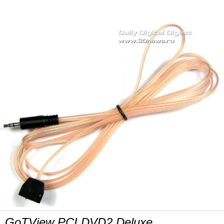
GoTView PCI DVD2 Deluxe