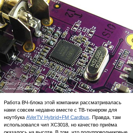
Работа ВЧ-блока этой компании рассматривалась
нами совсем недавно вместе с ТВ-тюнером для
ноутбука
AVerTV Hybrid+FM Cardbus
. Правда, там
использовался чип XC3018, но качество приёма
оказалось на высоте. В том, что полупроводниковые