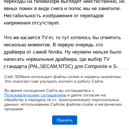
переходы на телевизоре выглядят неестественно, но
явных помех в виде снега и полос мы не заметили.
Нестабильность изображения от перепадов
напряжения отсутствует.
Что же касается TV-in, то тут хотелось бы отметить
несколько моментов. В первую очередь это
драйвера от самой Nvidia. Ну неужели нельзя было
написать нормальные драйвера, где выбор TV
стандарта (PAL,SECAM,NTSC) для Composite и S-
Video был бы в свойствах драйвера? Для того,
Сайт 3DNews использует файлы cookie и сервисы аналитики.
чтобы переключить TV стандарт, около компьютера
Это помогает нам улучшать контент и работу Cайта.
надо совершить шаманский танец с бубном и
Во время посещения Cайта вы соглашаетесь с
запеванием запрещенных песен.
Пользовательским соглашением
и даёте согласие на
✖
обработку и передачу (в т.ч. трансграничную) персональных
данных, использование Cайтом файлов cookie и метрических
программ.
Обзор и тестирование неттопа MSI PRO DP10 A14MG: маленький, но
очень производительный
Принять