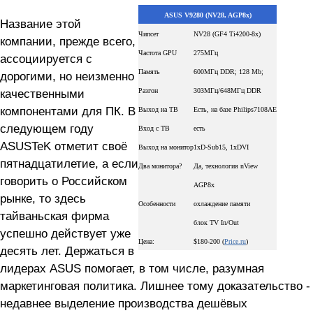
ASUS V9280 (NV28, AGP8x)
Название этой
Чипсет
NV28 (GF4 Ti4200-8x)
компании, прежде всего,
Частота GPU
275МГц
ассоциируется с
Память
600МГц DDR; 128 Mb;
дорогими, но неизменно
качественными
Разгон
303МГц/648МГц DDR
компонентами для ПК. В
Выход на ТВ
Есть, на базе Philips7108AE
следующем году
Вход с ТВ
есть
ASUSTeK отметит своё
Выход на монитор
1xD-Sub15, 1xDVI
пятнадцатилетие, а если
Два монитора?
Да, технология nView
говорить о Российском
AGP8x
рынке, то здесь
Особенности
охлаждение памяти
тайваньская фирма
блок TV In/Out
успешно действует уже
Цена:
$180-200 (
Price.ru
)
десять лет. Держаться в
лидерах ASUS помогает, в том числе, разумная
маркетинговая политика. Лишнее тому доказательство -
недавнее выделение производства дешёвых