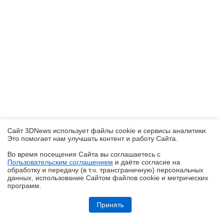
Сайт 3DNews использует файлы cookie и сервисы аналитики.
Это помогает нам улучшать контент и работу Cайта.
Во время посещения Cайта вы соглашаетесь с
Пользовательским соглашением
и даёте согласие на
✖
обработку и передачу (в т.ч. трансграничную) персональных
данных, использование Cайтом файлов cookie и метрических
программ.
Обзор складного смартфона HONOR Magic V6: избавление от
комплексов
Принять