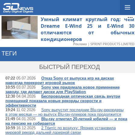
Умный климат круглый год: чем
Dreame E-Wind 25 и E-Wind 30
отличаются от обычных
кондиционеров
Реклама | SPRINT PRODUCTS LIMITED
ТЕГИ
→ ОПТИЧЕСКИЙ
БЫСТРЫЙ ПЕРЕХОД
07:22
05.07.2026
Отказ Sony от выпуска игр на дисках
навсегда перекроит игровой рынок
10:55
03.07.2026
Sony уже придумала новое применение
заводу, где делают диски для PlayStation
12:30
04.04.2026
Беспроводная оптическая связь внутри
помещений показала новые рекорды скорости и
эффективности
19:24
11.02.2026
Sony выпустит последние Blu-ray-рекордеры
в этом месяце — но выпуск Blu-ray-плееров пока продолжится
21:49
04.01.2026
Blu-ray отметил 20-летний юбилей — и пока
на пенсию не собирается
10:59
16.12.2025
2 Тбит/с по воздуху: Япония установила
мировой рекорд дальней лазерной связи