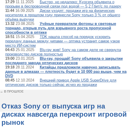
17:29
11.11.2025
Быстро, но недалеко: Kyocera объявила о
прорыве в беспроводной связи под водой — 5,2 Гбит/с по лазеру
11:44
16.09.2025
Диски уходят: продажи игр на физических
носителях в прошлом году принесли Sony только 3 % от общего
объёма выручки
13:32
23.08.2025
Учёные превратили фотоны в световые
торнадо, открыв путь для взрывного роста пропускной
способности в оптике
18:51
15.04.2025
TDK нашла способ на порядок ускорить
передачу данных между чипами — оптика устранит самое узкое
место ИИ-систем
04:43
25.01.2025
Blu-ray жив! Sony на самом деле не свернула
производство дисков полностью
19:00
23.01.2025
Blu-ray, прощай! Sony объявила о закрытии
последнего завода оптических дисков
19:18
28.11.2024
Китайцы предложили навечно записывать
данные в алмазах — плотность будет в 10 000 раз выше, чем на
DVD
08:45
12.10.2024
Внешний привод Apple USB SuperDrive для
оптических дисков только сейчас исчез из продажи
← В ПРОШЛОЕ
Отказ Sony от выпуска игр на
дисках навсегда перекроит игровой
рынок