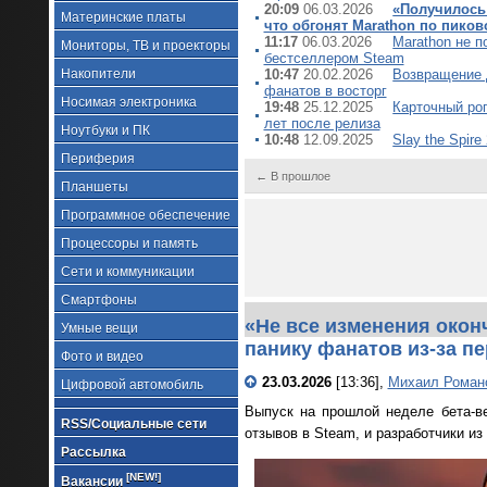
20:09
06.03.2026
«Получилось 
Материнские платы
что обгонят Marathon по пиков
11:17
06.03.2026
Marathon не п
Мониторы, ТВ и проекторы
бестселлером Steam
Накопители
10:47
20.02.2026
Возвращение Д
фанатов в восторг
Носимая электроника
19:48
25.12.2025
Карточный рог
лет после релиза
Ноутбуки и ПК
10:48
12.09.2025
Slay the Spire
Периферия
← В прошлое
Планшеты
Программное обеспечение
Процессоры и память
Сети и коммуникации
Смартфоны
«Не все изменения оконч
Умные вещи
панику фанатов из-за п
Фото и видео
23.03.2026
[13:36],
Михаил Роман
Цифровой автомобиль
Выпуск на прошлой неделе бета-ве
RSS/Социальные сети
отзывов в Steam, и разработчики из
Рассылка
[NEW!]
Вакансии