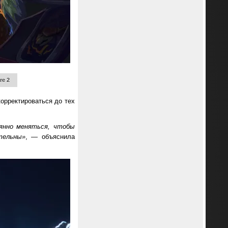
re 2
корректироваться до тех
оянно меняться, чтобы
тельны»
, — объяснила