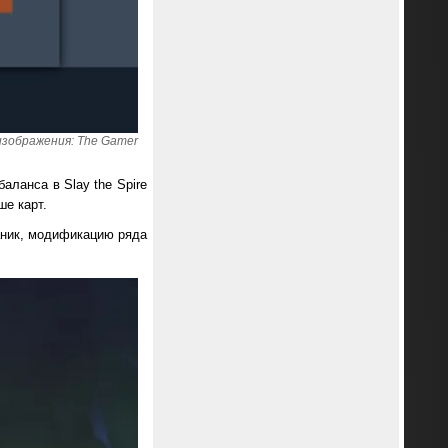
зображения: The Gamer
аланса в Slay the Spire
е карт.
ханик, модификацию ряда