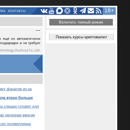
18+
ЛКА
КОНТАКТЫ
Включить темный режим
Показать курсы криптовалют
А ещё он автоматически
 подзарядки и не требует
echnology (Suzhou) Co.,Ltd.
ику фанатов из-за
чила втрое больше
ки спешно готовят для
air релизная версия
высил полмиллиона