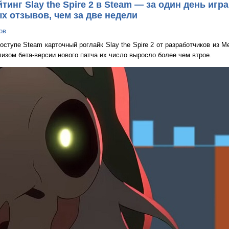
инг Slay the Spire 2 в Steam — за один день игр
х отзывов, чем за две недели
ов
ступе Steam карточный роглайк Slay the Spire 2 от разработчиков из M
елизом бета-версии нового патча их число выросло более чем втрое.