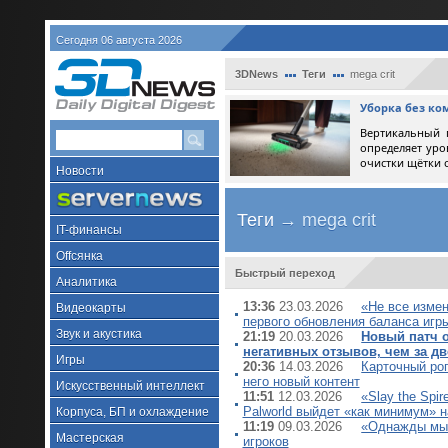
Сегодня 06 августа 2026
3DNews
Теги
mega crit
Уборка без ко
Вертикальный 
определяет уро
очистки щётки 
Новости
Теги
→ mega crit
IT-финансы
Offсянка
Быстрый переход
Аналитика
13:36
23.03.2026
«Не все измен
Видеокарты
первого обновления баланса игр
Звук и акустика
21:19
20.03.2026
Новый патч о
негативных отзывов, чем за дв
Игры
20:36
14.03.2026
Карточный рог
него новый контент
Искусственный интеллект
11:51
12.03.2026
«Slay the Spi
Palworld выйдет «как минимум» н
Корпуса, БП и охлаждение
11:19
09.03.2026
«Однажды мы д
Мастерская
игроков