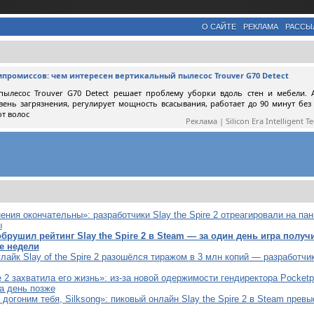
О САЙТЕ
РЕКЛАМА
РАССЫ
мпромиссов: чем интересен вертикальный пылесос Trouver G70 Detect
пылесос Trouver G70 Detect решает проблему уборки вдоль стен и мебели. 
вень загрязнения, регулирует мощность всасывания, работает до 90 минут без
от волос
Реклама | Silicon Era Intelligent T
ения окончательны»: разработчики Slay the Spire 2 отреагировали на пан
ы
брушил рейтинг Slay the Spire 2 в Steam — за один день игра полу
е недели
лайк Slay of the Spire 2 разошёлся тиражом в 3 млн копий — разработчи
re 2 захватила его жизнь»: из-за новой одержимости гендиректора Pocketp
а день позже
огоним тебя, Silksong»: пиковый онлайн Slay the Spire 2 в Steam пре