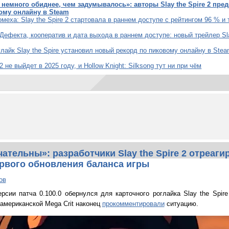
немного обиднее, чем задумывалось»: авторы Slay the Spire 2 пред
ому онлайну в Steam
омеха: Slay the Spire 2 стартовала в раннем доступе с рейтингом 96 % и
ефекта, кооператив и дата выхода в раннем доступе: новый трейлер Sla
лайк Slay the Spire установил новый рекорд по пиковому онлайну в Ste
 2 не выйдет в 2025 году, и Hollow Knight: Silksong тут ни при чём
ательны»: разработчики Slay the Spire 2 отреаги
ервого обновления баланса игры
ов
рсии патча 0.100.0 обернулся для карточного роглайка Slay the Spir
 американской Mega Crit наконец
прокомментировали
ситуацию.