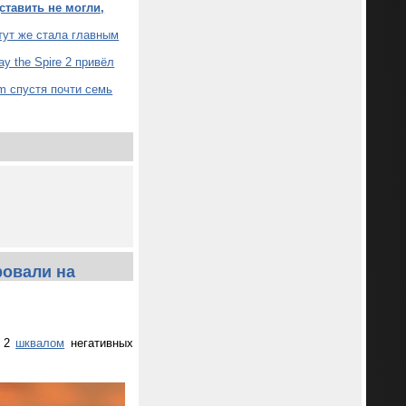
ставить не могли,
 тут же стала главным
y the Spire 2 привёл
am спустя почти семь
ровали на
e 2
шквалом
негативных