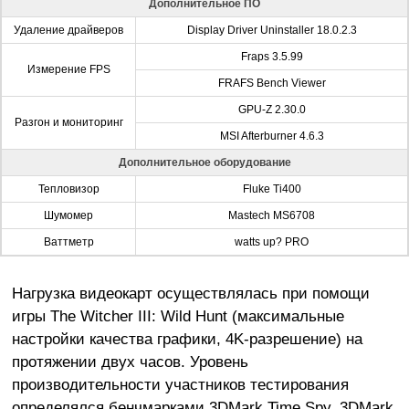
Дополнительное ПО
Удаление драйверов
Display Driver Uninstaller 18.0.2.3
Fraps 3.5.99
Измерение FPS
FRAFS Bench Viewer
GPU-Z 2.30.0
Разгон и мониторинг
MSI Afterburner 4.6.3
Дополнительное оборудование
Тепловизор
Fluke Ti400
Шумомер
Mastech MS6708
Ваттметр
watts up? PRO
Нагрузка видеокарт осуществлялась при помощи
игры The Witcher III: Wild Hunt (максимальные
настройки качества графики, 4K-разрешение) на
протяжении двух часов. Уровень
производительности участников тестирования
определялся бенчмарками 3DMark Time Spy, 3DMark