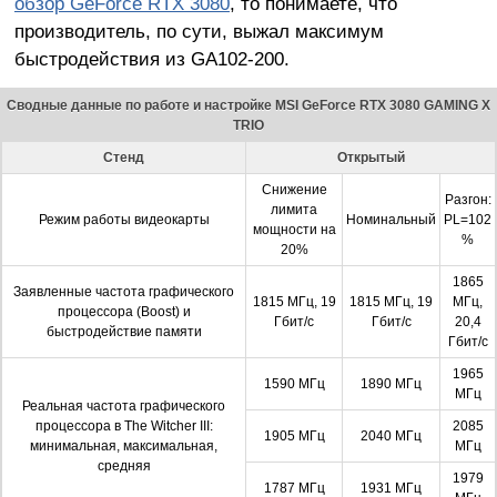
обзор GeForce RTX 3080
, то понимаете, что
производитель, по сути, выжал максимум
быстродействия из GA102-200.
Сводные данные по работе и настройке MSI GeForce RTX 3080 GAMING X
TRIO
Стенд
Открытый
Снижение
Разгон:
лимита
Режим работы видеокарты
Номинальный
PL=102
мощности на
%
20%
1865
Заявленные частота графического
1815 МГц, 19
1815 МГц, 19
МГц,
процессора (Boost) и
Гбит/с
Гбит/с
20,4
быстродействие памяти
Гбит/с
1965
1590 МГц
1890 МГц
МГц
Реальная частота графического
процессора в The Witcher III:
2085
1905 МГц
2040 МГц
минимальная, максимальная,
МГц
средняя
1979
1787 МГц
1931 МГц