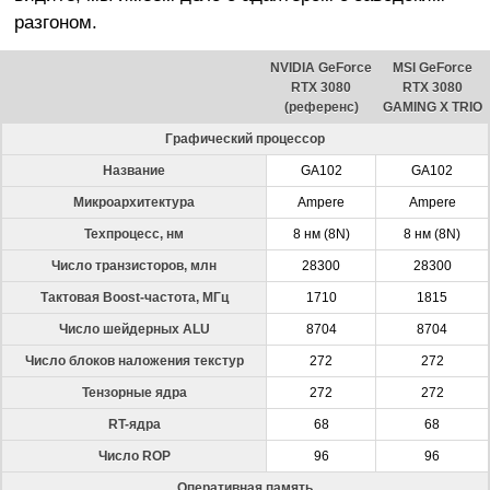
разгоном.
NVIDIA GeForce
MSI GeForce
RTX 3080
RTX 3080
(референс)
GAMING X TRIO
Графический процессор
Название
GA102
GA102
Микроархитектура
Ampere
Ampere
Техпроцесс, нм
8 нм (8N)
8 нм (8N)
Число транзисторов, млн
28300
28300
Тактовая Boost-частота, МГц
1710
1815
Число шейдерных ALU
8704
8704
Число блоков наложения текстур
272
272
Тензорные ядра
272
272
RT-ядра
68
68
Число ROP
96
96
Оперативная память