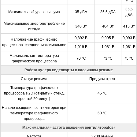
МГц
35,5
Максимальный уровень шума
35 дБА
35,5 дБА
дБА
Максимальное энергопотребление
340 Вт
404 Вт
415 Вт
стенда
0,892 В
0,995 В
0,993 В
Напряжение графического
процессора: среднее, максимальное
1,019 В
1,081 В
1,081 В
Максимальная температура
70 °C
73 °C
75 °C
графического процессора
Работа кулера видеокарты в пассивном режиме
Статус режима
Предусмотрен
Температура графического
процессора в 2D (открытый стенд,
45 °C
простой 20 минут)
Начало вращения вентиляторов при
температуре графического
60 °C
процессора
Максимальная частота вращения вентилятора(ов)
Частота
3200 об/мин