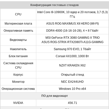
Конфигурация тестовых стендов
Intel Core i9-10900K, 10 ядер и 20 потоков, 3,7 (5,3)
CPU
ГГц
Материнская плата
ASUS ROG MAXIMUS XII HERO (WI-FI)
Оперативная память
DDR4-4000 (16-16-16-28), 4 × 8 Гбайт
MSI GeForce RTX 3080 GAMING X TRIO
Видеокарты
ASUS ROG-STRIX-RTX2080TI-A11G-GAMING
Накопитель
Samsung 970 EVO, 1 Тбайт
Блок питания
Corsair AX1000, 1000 Вт
Система охлаждения
NZXT KRAKEN X62
CPU
Корпус
Открытый стенд
Монитор
NEC EA244UHD
Операционная система
Windows 10 Pro x64
ПО для видеокарт
NVIDIA
456.71