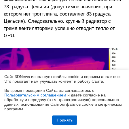
73 градуса Цельсия (допустимое значение, при
котором нет троттлинга, составляет 83 градуса
Цельсия). Следовательно, крупный радиатор с
тремя вентиляторами успешно отводит тепло от
GPU.
Сайт 3DNews использует файлы cookie и сервисы аналитики.
Это помогает нам улучшать контент и работу Cайта.
Во время посещения Cайта вы соглашаетесь с
Пользовательским соглашением
и даёте согласие на
✖
обработку и передачу (в т.ч. трансграничную) персональных
данных, использование Cайтом файлов cookie и метрических
программ.
Обзор HUAWEI MatePad SE 11" (2026): тонкий металлический
планшет с раритетной начинкой
Принять