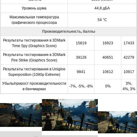
Уровень шума
44,8 дБА
Максимальная температура
54 °C
графического процессора
Производительность, баллы
Результаты тестирования в 3DMark
15819
16923
17433
Time Spy (Graphics Score)
Результаты тестирования в 3DMark
39126
40651
42279
Fire Strike (Graphics Score)
Результаты тестирования в Unigine
9841
10612
10917
Superposition (1080p Extreme)
Убыль/прирост производительности
3%,
-7%, -5%, -8%
0%
в бенчмарках
4%, 3%