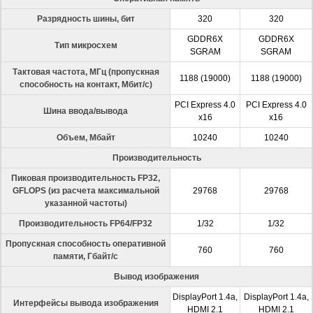
Разрядность шины, бит
320
320
GDDR6X
GDDR6X
Тип микросхем
SGRAM
SGRAM
Тактовая частота, МГц (пропускная
1188 (19000)
1188 (19000)
способность на контакт, Мбит/с)
PCI Express 4.0
PCI Express 4.0
Шина ввода/вывода
x16
x16
Объем, Мбайт
10240
10240
Производительность
Пиковая производительность FP32,
GFLOPS (из расчета максимальной
29768
29768
указанной частоты)
Производительность FP64/FP32
1/32
1/32
Пропускная способность оперативной
760
760
памяти, Гбайт/с
Вывод изображения
DisplayPort 1.4a,
DisplayPort 1.4a,
Интерфейсы вывода изображения
HDMI 2.1
HDMI 2.1