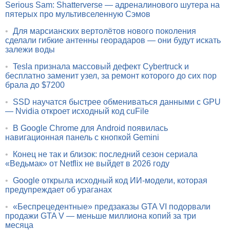
Serious Sam: Shatterverse — адреналинового шутера на
пятерых про мультивселенную Сэмов
•
Для марсианских вертолётов нового поколения
сделали гибкие антенны георадаров — они будут искать
залежи воды
•
Tesla признала массовый дефект Cybertruck и
бесплатно заменит узел, за ремонт которого до сих пор
брала до $7200
•
SSD научатся быстрее обмениваться данными с GPU
— Nvidia откроет исходный код cuFile
•
В Google Chrome для Android появилась
навигационная панель с кнопкой Gemini
•
Конец не так и близок: последний сезон сериала
«Ведьмак» от Netflix не выйдет в 2026 году
•
Google открыла исходный код ИИ-модели, которая
предупреждает об ураганах
•
«Беспрецедентные» предзаказы GTA VI подорвали
продажи GTA V — меньше миллиона копий за три
месяца