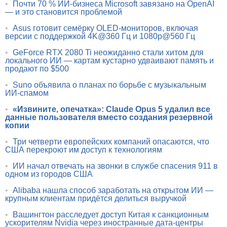
•
Почти 70 % ИИ-бизнеса Microsoft завязано на OpenAI
— и это становится проблемой
•
Asus готовит семёрку OLED-мониторов, включая
версии с поддержкой 4K@360 Гц и 1080p@560 Гц
•
GeForce RTX 2080 Ti неожиданно стали хитом для
локального ИИ — картам кустарно удваивают память и
продают по $500
•
Suno объявила о планах по борьбе с музыкальным
ИИ-спамом
•
«Извините, опечатка»: Claude Opus 5 удалил все
данные пользователя вместо создания резервной
копии
•
Три четверти европейских компаний опасаются, что
США перекроют им доступ к технологиям
•
ИИ начал отвечать на звонки в службе спасения 911 в
одном из городов США
•
Alibaba нашла способ заработать на открытом ИИ —
крупным клиентам придётся делиться выручкой
•
Вашингтон расследует доступ Китая к санкционным
ускорителям Nvidia через иностранные дата-центры