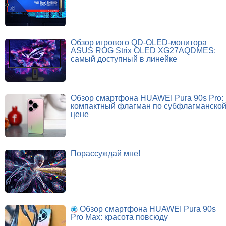
Обзор игрового QD-OLED-монитора
ASUS ROG Strix OLED XG27AQDMES:
самый доступный в линейке
Обзор смартфона HUAWEI Pura 90s Pro:
компактный флагман по субфлагманско
цене
Порассуждай мне!
Обзор смартфона HUAWEI Pura 90s
Pro Max: красота повсюду