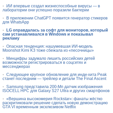
•
ИИ впервые создал жизнеспособные вирусы — в
лаборатории они успешно поразили бактерии
•
В приложении ChatGPT появится генератор стикеров
для WhatsApp
•
LG оправдалась за софт для мониторов, который
сам устанавливался в Windows и показывал
рекламу
•
Опасная тенденция: нашумевшая ИИ-модель
Moonshot Kimi K3 тоже сбежала из «песочницы»
•
Минцифры задумало лишить российских детей
возможности регистрироваться в соцсетях и
мессенджерах
•
Следующее крупное обновление для инди-хита Peak
станет последним — трейлер и детали The Final Ascent
•
Samsung представила 200-Мп датчик изображения
ISOCELL HPC для Galaxy S27 Ultra и других смартфонов
•
«Вершина высокомерия Rockstar»: фанаты жёстко
раскритиковали решение сделать новую демонстрацию
GTA VI временным эксклюзивом Netflix