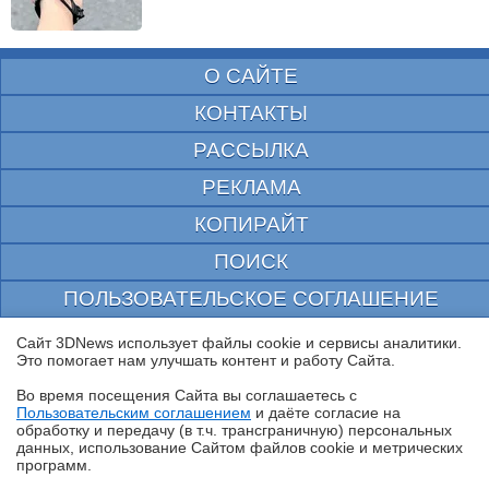
О САЙТЕ
КОНТАКТЫ
РАССЫЛКА
РЕКЛАМА
КОПИРАЙТ
ПОИСК
ПОЛЬЗОВАТЕЛЬСКОЕ СОГЛАШЕНИЕ
ЗАЩИЩЕНО CURATOR
Сайт 3DNews использует файлы cookie и сервисы аналитики.
Это помогает нам улучшать контент и работу Cайта.
© 1997—2026 Электронное периодическое издание "3ДНьюс" | Свидетельство о
регистрации СМИ Эл ФС 77-22224
Во время посещения Cайта вы соглашаетесь с
выдано Федеральной Службой по надзору за соблюдением законодательства в сфере
Пользовательским соглашением
и даёте согласие на
массовых коммуникаций и охране культурного наследия
✖
обработку и передачу (в т.ч. трансграничную) персональных
При цитировании документа ссылка на сайт с указанием автора обязательна. Полное
данных, использование Cайтом файлов cookie и метрических
заимствование документа является нарушением
российского и международного законодательства и возможно только с согласия
программ.
редакции 3DNews.