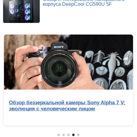
корпуса DeepCool CG590U 5F
Обзор беззеркальной камеры Sony Alpha 7 V:
эволюция с человеческим лицом