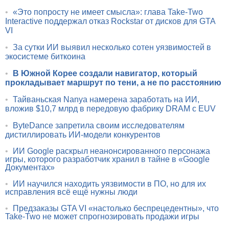
•
«Это попросту не имеет смысла»: глава Take-Two
Interactive поддержал отказ Rockstar от дисков для GTA
VI
•
За сутки ИИ выявил несколько сотен уязвимостей в
экосистеме биткоина
•
В Южной Корее создали навигатор, который
прокладывает маршрут по тени, а не по расстоянию
•
Тайваньская Nanya намерена заработать на ИИ,
вложив $10,7 млрд в передовую фабрику DRAM с EUV
•
ByteDance запретила своим исследователям
дистиллировать ИИ-модели конкурентов
•
ИИ Google раскрыл неанонсированного персонажа
игры, которого разработчик хранил в тайне в «Google
Документах»
•
ИИ научился находить уязвимости в ПО, но для их
исправления всё ещё нужны люди
•
Предзаказы GTA VI «настолько беспрецедентны», что
Take-Two не может спрогнозировать продажи игры