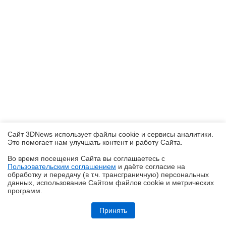
Сайт 3DNews использует файлы cookie и сервисы аналитики.
Это помогает нам улучшать контент и работу Cайта.
Во время посещения Cайта вы соглашаетесь с
Пользовательским соглашением
и даёте согласие на
✖
обработку и передачу (в т.ч. трансграничную) персональных
данных, использование Cайтом файлов cookie и метрических
программ.
Обзор смартфона HUAWEI Pura 90s Pro Max: красота повсюду
Принять