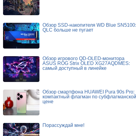
Обзор SSD-накопителя WD Blue SN5100
QLC больше не пугает
Обзор игрового QD-OLED-монитора
ASUS ROG Strix OLED XG27AQDMES:
самый доступный в линейке
Обзор смартфона HUAWEI Pura 90s Pro:
компактный флагман по субфлагманско
цене
Порассуждай мне!