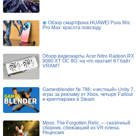
Обзор смартфона HUAWEI Pura 90s
Pro Max: красота повсюду
Обзор видеокарты Acer Nitro Radeon RX
9060 XT OC 8G: на что хватает 8 Гбайт
VRAM?
Gamesblender № 786: «честный» Unity 7,
игры за рекламу от Xbox, четыре Fallout
и криптокражи в Steam
Moss: The Forgotten Relic — сказочный
сборник, сбежавший из VR-плена.
Рецензия