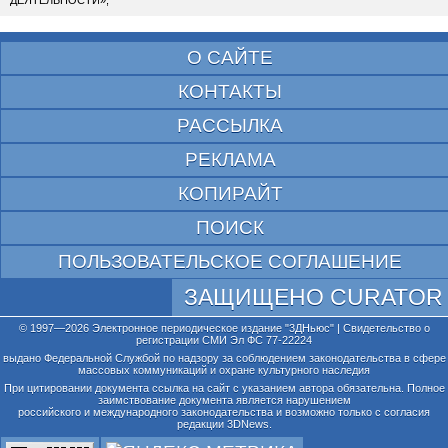
О САЙТЕ
КОНТАКТЫ
РАССЫЛКА
РЕКЛАМА
КОПИРАЙТ
ПОИСК
ПОЛЬЗОВАТЕЛЬСКОЕ СОГЛАШЕНИЕ
ЗАЩИЩЕНО CURATOR
© 1997—2026 Электронное периодическое издание "3ДНьюс" | Свидетельство о
регистрации СМИ Эл ФС 77-22224
выдано Федеральной Службой по надзору за соблюдением законодательства в сфере
массовых коммуникаций и охране культурного наследия
При цитировании документа ссылка на сайт с указанием автора обязательна. Полное
заимствование документа является нарушением
российского и международного законодательства и возможно только с согласия
редакции 3DNews.