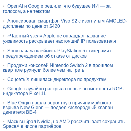
•
OpenAI и Google решили, что будущее ИИ — за
голосом, а не текстом
•
Анонсирован смартфон Vivo S2 с изогнутым AMOLED-
дисплеем по цене от $420
•
«Частный узел» Apple не оправдал название —
уязвимость раскрывает настоящий IP пользователя
•
Sony начала клеймить PlayStation 5 стикерами с
предупреждением об отказе от дисков
•
Продажи консолей Nintendo Switch 2 в прошлом
квартале рухнули более чем на треть
•
Соцсеть X лишилась директора по продуктам
•
Google случайно раскрыла новые возможности RGB-
индикатора Pixel 11
•
Blue Origin нашла вероятную причину майского
взрыва New Glenn — подвёл кислородный клапан
двигателя BE-4
•
Маск выбрал Nvidia, но AMD рассчитывает сохранить
SpaceX в числе партнёров