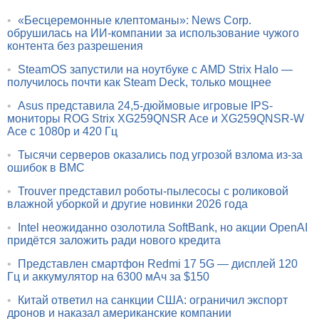
•
«Бесцеремонные клептоманы»: News Corp.
обрушилась на ИИ-компании за использование чужого
контента без разрешения
•
SteamOS запустили на ноутбуке с AMD Strix Halo —
получилось почти как Steam Deck, только мощнее
•
Asus представила 24,5-дюймовые игровые IPS-
мониторы ROG Strix XG259QNSR Ace и XG259QNSR-W
Ace с 1080p и 420 Гц
•
Тысячи серверов оказались под угрозой взлома из-за
ошибок в BMC
•
Trouver представил роботы-пылесосы с роликовой
влажной уборкой и другие новинки 2026 года
•
Intel неожиданно озолотила SoftBank, но акции OpenAI
придётся заложить ради нового кредита
•
Представлен смартфон Redmi 17 5G — дисплей 120
Гц и аккумулятор на 6300 мАч за $150
•
Китай ответил на санкции США: ограничил экспорт
дронов и наказал американские компании