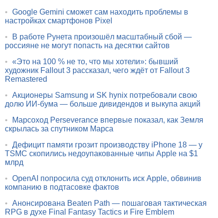
•
Google Gemini сможет сам находить проблемы в
настройках смартфонов Pixel
•
В работе Рунета произошёл масштабный сбой —
россияне не могут попасть на десятки сайтов
•
«Это на 100 % не то, что мы хотели»: бывший
художник Fallout 3 рассказал, чего ждёт от Fallout 3
Remastered
•
Акционеры Samsung и SK hynix потребовали свою
долю ИИ-бума — больше дивидендов и выкупа акций
•
Марсоход Perseverance впервые показал, как Земля
скрылась за спутником Марса
•
Дефицит памяти грозит производству iPhone 18 — у
TSMC скопились недоупакованные чипы Apple на $1
млрд
•
OpenAI попросила суд отклонить иск Apple, обвинив
компанию в подтасовке фактов
•
Анонсирована Beaten Path — пошаговая тактическая
RPG в духе Final Fantasy Tactics и Fire Emblem