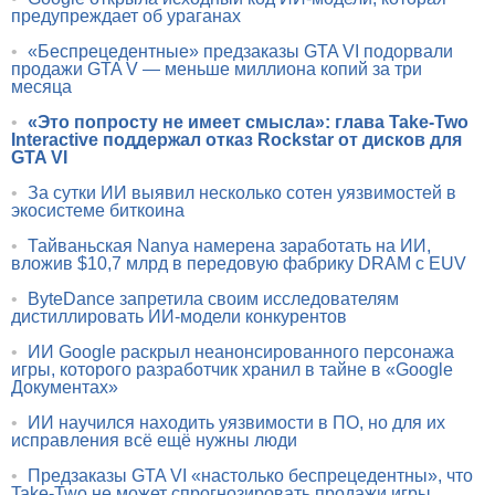
предупреждает об ураганах
•
«Беспрецедентные» предзаказы GTA VI подорвали
продажи GTA V — меньше миллиона копий за три
месяца
•
«Это попросту не имеет смысла»: глава Take-Two
Interactive поддержал отказ Rockstar от дисков для
GTA VI
•
За сутки ИИ выявил несколько сотен уязвимостей в
экосистеме биткоина
•
Тайваньская Nanya намерена заработать на ИИ,
вложив $10,7 млрд в передовую фабрику DRAM с EUV
•
ByteDance запретила своим исследователям
дистиллировать ИИ-модели конкурентов
•
ИИ Google раскрыл неанонсированного персонажа
игры, которого разработчик хранил в тайне в «Google
Документах»
•
ИИ научился находить уязвимости в ПО, но для их
исправления всё ещё нужны люди
•
Предзаказы GTA VI «настолько беспрецедентны», что
Take-Two не может спрогнозировать продажи игры