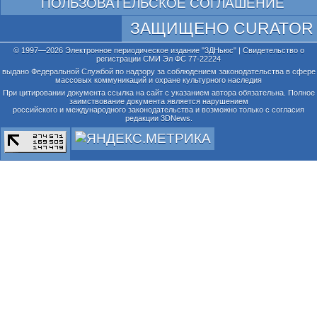
ПОЛЬЗОВАТЕЛЬСКОЕ СОГЛАШЕНИЕ
ЗАЩИЩЕНО CURATOR
© 1997—2026 Электронное периодическое издание "3ДНьюс" | Свидетельство о
регистрации СМИ Эл ФС 77-22224
выдано Федеральной Службой по надзору за соблюдением законодательства в сфере
массовых коммуникаций и охране культурного наследия
При цитировании документа ссылка на сайт с указанием автора обязательна. Полное
заимствование документа является нарушением
российского и международного законодательства и возможно только с согласия
редакции 3DNews.