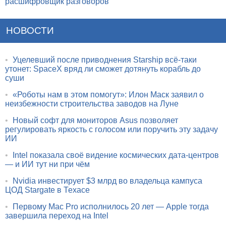
расшифровщик разговоров
НОВОСТИ
•
Уцелевший после приводнения Starship всё-таки
утонет: SpaceX вряд ли сможет дотянуть корабль до
суши
•
«Роботы нам в этом помогут»: Илон Маск заявил о
неизбежности строительства заводов на Луне
•
Новый софт для мониторов Asus позволяет
регулировать яркость с голосом или поручить эту задачу
ИИ
•
Intel показала своё видение космических дата-центров
— и ИИ тут ни при чём
•
Nvidia инвестирует $3 млрд во владельца кампуса
ЦОД Stargate в Техасе
•
Первому Mac Pro исполнилось 20 лет — Apple тогда
завершила переход на Intel