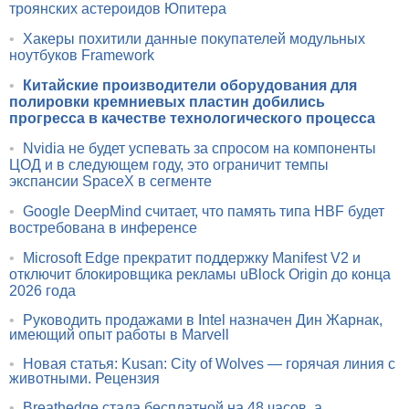
троянских астероидов Юпитера
•
Хакеры похитили данные покупателей модульных
ноутбуков Framework
•
Китайские производители оборудования для
полировки кремниевых пластин добились
прогресса в качестве технологического процесса
•
Nvidia не будет успевать за спросом на компоненты
ЦОД и в следующем году, это ограничит темпы
экспансии SpaceX в сегменте
•
Google DeepMind считает, что память типа HBF будет
востребована в инференсе
•
Microsoft Edge прекратит поддержку Manifest V2 и
отключит блокировщика рекламы uBlock Origin до конца
2026 года
•
Руководить продажами в Intel назначен Дин Жарнак,
имеющий опыт работы в Marvell
•
Новая статья: Kusan: City of Wolves — горячая линия с
животными. Рецензия
•
Breathedge стала бесплатной на 48 часов, а