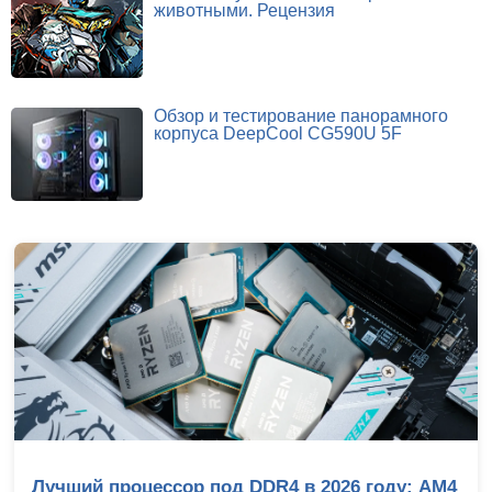
животными. Рецензия
Обзор и тестирование панорамного
корпуса DeepCool CG590U 5F
Лучший процессор под DDR4 в 2026 году: AM4