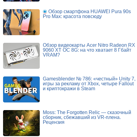
Обзор смартфона HUAWEI Pura 90s
Pro Max: красота повсюду
Обзор видеокарты Acer Nitro Radeon RX
9060 XT OC 8G: на что хватает 8 Гбайт
VRAM?
Gamesblender № 786: «честный» Unity 7,
игры за рекламу от Xbox, четыре Fallout
и криптокражи в Steam
Moss: The Forgotten Relic — сказочный
сборник, сбежавший из VR-плена.
Рецензия