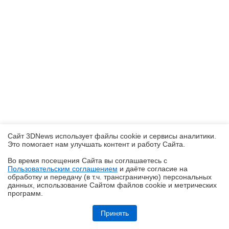
Сайт 3DNews использует файлы cookie и сервисы аналитики.
Это помогает нам улучшать контент и работу Cайта.
Во время посещения Cайта вы соглашаетесь с
Пользовательским соглашением
и даёте согласие на
✖
обработку и передачу (в т.ч. трансграничную) персональных
данных, использование Cайтом файлов cookie и метрических
программ.
Обзор HUAWEI MatePad SE 11" (2026): тонкий металлический
планшет с раритетной начинкой
Принять