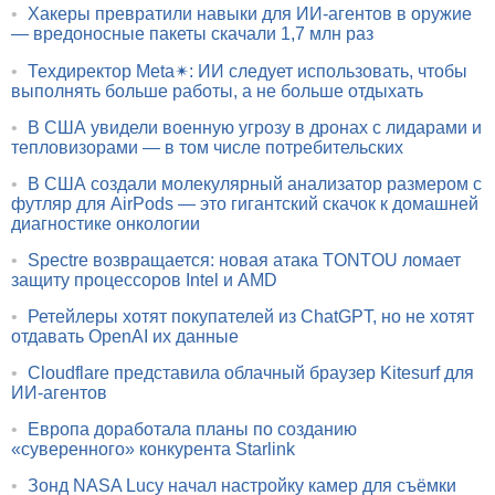
•
Хакеры превратили навыки для ИИ-агентов в оружие
— вредоносные пакеты скачали 1,7 млн раз
•
Техдиректор Meta✴: ИИ следует использовать, чтобы
выполнять больше работы, а не больше отдыхать
•
В США увидели военную угрозу в дронах с лидарами и
тепловизорами — в том числе потребительских
•
В США создали молекулярный анализатор размером с
футляр для AirPods — это гигантский скачок к домашней
диагностике онкологии
•
Spectre возвращается: новая атака TONTOU ломает
защиту процессоров Intel и AMD
•
Ретейлеры хотят покупателей из ChatGPT, но не хотят
отдавать OpenAI их данные
•
Cloudflare представила облачный браузер Kitesurf для
ИИ-агентов
•
Европа доработала планы по созданию
«суверенного» конкурента Starlink
•
Зонд NASA Lucy начал настройку камер для съёмки