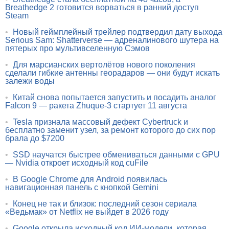
Breathedge 2 готовится ворваться в ранний доступ
Steam
•
Новый геймплейный трейлер подтвердил дату выхода
Serious Sam: Shatterverse — адреналинового шутера на
пятерых про мультивселенную Сэмов
•
Для марсианских вертолётов нового поколения
сделали гибкие антенны георадаров — они будут искать
залежи воды
•
Китай снова попытается запустить и посадить аналог
Falcon 9 — ракета Zhuque-3 стартует 11 августа
•
Tesla признала массовый дефект Cybertruck и
бесплатно заменит узел, за ремонт которого до сих пор
брала до $7200
•
SSD научатся быстрее обмениваться данными с GPU
— Nvidia откроет исходный код cuFile
•
В Google Chrome для Android появилась
навигационная панель с кнопкой Gemini
•
Конец не так и близок: последний сезон сериала
«Ведьмак» от Netflix не выйдет в 2026 году
•
Google открыла исходный код ИИ-модели, которая