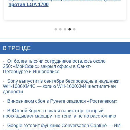
против LGA 1700
В ТРЕНДЕ
•
От более тысячи сотрудников осталось около
250: «МойОфис» закрыл офисы в Санкт-
Петербурге и Иннополисе
•
Sony выпустит в сентябре беспроводные наушники
WH-1000XM4C — копию WH-1000XM4 шестилетней
давности
•
Виновником сбоя в Рунете оказался «Ростелеком»
•
В Южной Корее создали навигатор, который
прокладывает маршрут по тени, а не по расстоянию
•
Google готовит функцию Conversation Capture — ИИ-