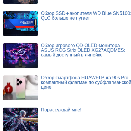
Обзор SSD-накопителя WD Blue SN5100
QLC больше не пугает
Обзор игрового QD-OLED-монитора
ASUS ROG Strix OLED XG27AQDMES:
самый доступный в линейке
Обзор смартфона HUAWEI Pura 90s Pro:
компактный флагман по субфлагманско
цене
Порассуждай мне!