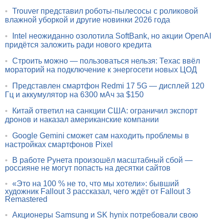
•
Trouver представил роботы-пылесосы с роликовой
влажной уборкой и другие новинки 2026 года
•
Intel неожиданно озолотила SoftBank, но акции OpenAI
придётся заложить ради нового кредита
•
Строить можно — пользоваться нельзя: Техас ввёл
мораторий на подключение к энергосети новых ЦОД
•
Представлен смартфон Redmi 17 5G — дисплей 120
Гц и аккумулятор на 6300 мАч за $150
•
Китай ответил на санкции США: ограничил экспорт
дронов и наказал американские компании
•
Google Gemini сможет сам находить проблемы в
настройках смартфонов Pixel
•
В работе Рунета произошёл масштабный сбой —
россияне не могут попасть на десятки сайтов
•
«Это на 100 % не то, что мы хотели»: бывший
художник Fallout 3 рассказал, чего ждёт от Fallout 3
Remastered
•
Акционеры Samsung и SK hynix потребовали свою