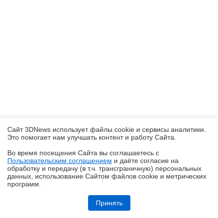
Сайт 3DNews использует файлы cookie и сервисы аналитики.
Это помогает нам улучшать контент и работу Cайта.
Во время посещения Cайта вы соглашаетесь с
Пользовательским соглашением
и даёте согласие на
✖
обработку и передачу (в т.ч. трансграничную) персональных
данных, использование Cайтом файлов cookie и метрических
программ.
Обзор смартфона HUAWEI Pura 90s Pro Max: красота повсюду
Принять