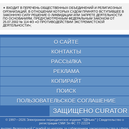
✴
ВХОДИТ В ПЕРЕЧЕНЬ ОБЩЕСТВЕННЫХ ОБЪЕДИНЕНИЙ И РЕЛИГИОЗНЫХ
ОРГАНИЗАЦИЙ, В ОТНОШЕНИИ КОТОРЫХ СУДОМ ПРИНЯТО ВСТУПИВШЕЕ В
ЗАКОННУЮ СИЛУ РЕШЕНИЕ О ЛИКВИДАЦИИ ИЛИ ЗАПРЕТЕ ДЕЯТЕЛЬНОСТИ
ПО ОСНОВАНИЯМ, ПРЕДУСМОТРЕННЫМ ФЕДЕРАЛЬНЫМ ЗАКОНОМ ОТ
25.07.2002 № 114-ФЗ «О ПРОТИВОДЕЙСТВИИ ЭКСТРЕМИСТСКОЙ
ДЕЯТЕЛЬНОСТИ»;
О САЙТЕ
КОНТАКТЫ
РАССЫЛКА
РЕКЛАМА
КОПИРАЙТ
ПОИСК
ПОЛЬЗОВАТЕЛЬСКОЕ СОГЛАШЕНИЕ
ЗАЩИЩЕНО CURATOR
© 1997—2026 Электронное периодическое издание "3ДНьюс" | Свидетельство о
регистрации СМИ Эл ФС 77-22224
выдано Федеральной Службой по надзору за соблюдением законодательства в сфере