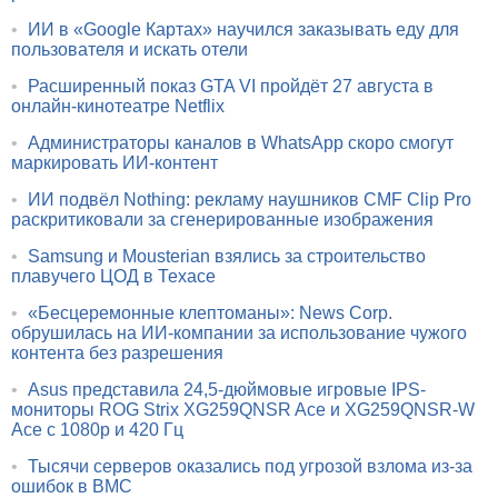
•
ИИ в «Google Картах» научился заказывать еду для
пользователя и искать отели
•
Расширенный показ GTA VI пройдёт 27 августа в
онлайн-кинотеатре Netflix
•
Администраторы каналов в WhatsApp скоро смогут
маркировать ИИ-контент
•
ИИ подвёл Nothing: рекламу наушников CMF Clip Pro
раскритиковали за сгенерированные изображения
•
Samsung и Mousterian взялись за строительство
плавучего ЦОД в Техасе
•
«Бесцеремонные клептоманы»: News Corp.
обрушилась на ИИ-компании за использование чужого
контента без разрешения
•
Asus представила 24,5-дюймовые игровые IPS-
мониторы ROG Strix XG259QNSR Ace и XG259QNSR-W
Ace с 1080p и 420 Гц
•
Тысячи серверов оказались под угрозой взлома из-за
ошибок в BMC