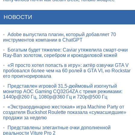
НОВОСТИ
•
Adobe выпустила плагин, который добавляет 70
инструментов компании в ChatGPT
•
Богатым будет тяжелее: Caviar утяжелила смарт-очки
Ray-Ban золотом, серебром и крокодиловой кожей
•
«Я просто хотел попасть в игру»: актёр озвучки GTA V
пробовался более чем на 60 ролей в GTA VI, но Rockstar
его проигнорировала
•
Представлен игровой 31,5-дюймовый изогнутый
монитор AOC Gaming CQ32G4ZA с тремя режимами:
1440p@260 Гц, 1080p@360 Гц и 720p@500 Гц
•
«Экстраординарно жестокая» игра Machine Party от
создателя Buckshot Roulette показала «сумасшедшие»
продажи за неделю
•
Представлены элегантные очки дополненной
реальности Viture Pro 2