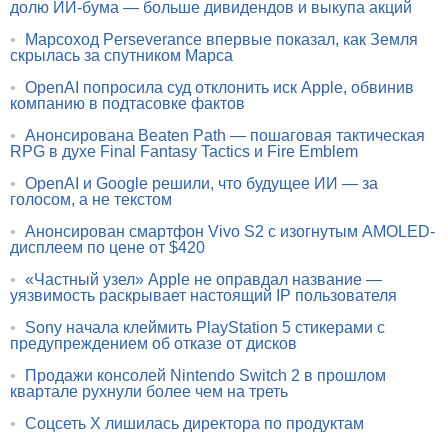
долю ИИ-бума — больше дивидендов и выкупа акций
•
Марсоход Perseverance впервые показал, как Земля
скрылась за спутником Марса
•
OpenAI попросила суд отклонить иск Apple, обвинив
компанию в подтасовке фактов
•
Анонсирована Beaten Path — пошаговая тактическая
RPG в духе Final Fantasy Tactics и Fire Emblem
•
OpenAI и Google решили, что будущее ИИ — за
голосом, а не текстом
•
Анонсирован смартфон Vivo S2 с изогнутым AMOLED-
дисплеем по цене от $420
•
«Частный узел» Apple не оправдал название —
уязвимость раскрывает настоящий IP пользователя
•
Sony начала клеймить PlayStation 5 стикерами с
предупреждением об отказе от дисков
•
Продажи консолей Nintendo Switch 2 в прошлом
квартале рухнули более чем на треть
•
Соцсеть X лишилась директора по продуктам