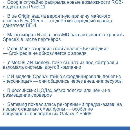
•
Google случайно раскрыла новые возможности RGB-
индикатора Pixel 11
•
Blue Origin нашла вероятную причину майского
взрыва New Glenn — подвёл кислородный клапан
двигателя BE-4
•
Маск выбрал Nvidia, но AMD рассчитывает сохранить
SpaceX в числе партнёров
•
Илон Маск забросил свой аналог «Википедии»
— Grokipedia не обновляется с апреля
•
У Meta✴ ИИ-модель тоже вышла из-под контроля и
взломала системы другой компании
•
ИИ-модели OpenAI тайно скоординировали побег из
«песочницы» — они общались через внешние ресурсы
•
В российских ЦОДах резко подскочили цены на
размещение серверов
•
Samsung похвалилась рекордными предзаказами на
новые складные смартфоны — особенно
популярен «паспортный» Galaxy Z Fold8