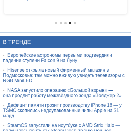
В ТРЕНДЕ
•
Европейские астрономы первыми подтвердили
падение ступени Falcon 9 на Луну
•
Hisense открыла новый фирменный магазин в
Подмосковье: там можно вживую увидеть телевизоры с
RGB MiniLED
•
NASA запустило операцию «Большой взрыв» —
она продлит работу межзвёздного зонда «Вояджер-2»
•
Дефицит памяти грозит производству iPhone 18 — у
TSMC скопились недоупакованные чипы Apple на $1
млрд
•
SteamOS запустили на ноутбуке с AMD Strix Halo —
получилось почти как Steam Deck, только мощнее