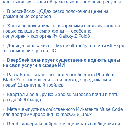
«песочницы» — они общались через внешние ресурсы
•
В российских ЦОДах резко подскочили цены на
размещение серверов
•
Samsung похвалилась рекордными предзаказами на
новые складные смартфоны — особенно
популярен «паспортный» Galaxy Z Fold8
•
Долицензировались: с Microsoft требуют почти £6 млрд
за завышение цен на ПО
•
DeepSeek планирует существенно поднять цены
на свои услуги в сфере ИИ
•
Разработка китайского ролевого боевика Phantom
Blade Zero завершена — на подходе предзаказы и
новый 11-минутный трейлер
•
Квартальная выручка Sandisk выросла почти в пять
раз до $8,97 млрд
•
Meta✴ выпустила собственного ИИ-агента Muse Code
для программирования на macOS и Linux
•
Reddit доверила нейросети оценивать сообщения на