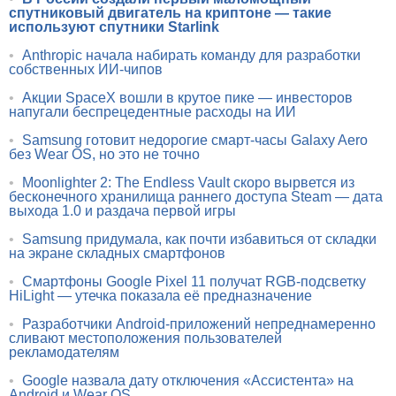
спутниковый двигатель на криптоне — такие
используют спутники Starlink
•
Anthropic начала набирать команду для разработки
собственных ИИ-чипов
•
Акции SpaceX вошли в крутое пике — инвесторов
напугали беспрецедентные расходы на ИИ
•
Samsung готовит недорогие смарт-часы Galaxy Aero
без Wear OS, но это не точно
•
Moonlighter 2: The Endless Vault скоро вырвется из
бесконечного хранилища раннего доступа Steam — дата
выхода 1.0 и раздача первой игры
•
Samsung придумала, как почти избавиться от складки
на экране складных смартфонов
•
Смартфоны Google Pixel 11 получат RGB-подсветку
HiLight — утечка показала её предназначение
•
Разработчики Android-приложений непреднамеренно
сливают местоположения пользователей
рекламодателям
•
Google назвала дату отключения «Ассистента» на
Android и Wear OS