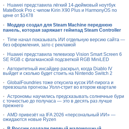
•
Huawei представила лёгкий 14-дюймовый ноутбук
MateBook Pro с чипом Kirin X90 Plus и HarmonyOS по
цене от $1478
•
Моддер создал для Steam Machine переднюю
панель, которая заряжает геймпад Steam Controller
•
Time начал показывать ИИ отдельную версию сайта —
без оформления, зато с рекламой
•
Huawei представила телевизор Vision Smart Screen 6
SE RGB с флагманской подсветкой RGB MiniLED
•
Авторитетный инсайдер раскрыл, когда Diablo IV
выйдет и сколько будет стоить на Nintendo Switch 2
•
GlobalFoundries тоже откусила кусок ИИ-пирога и
превзошла прогнозы Уолл-стрит во втором квартале
•
Астрономы научились предсказывать солнечные бури
с точностью до получаса — это в десять раз лучше
прежнего
•
AMD привезёт на IFA 2026 «персональный ИИ» —
ожидаются новые Ryzen
•
В России создали первый маломощный