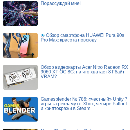
Порассуждай мне!
Обзор смартфона HUAWEI Pura 90s
Pro Max: красота повсюду
Обзор видеокарты Acer Nitro Radeon RX
9060 XT OC 8G: на что хватает 8 Гбайт
VRAM?
Gamesblender № 786: «честный» Unity 7,
игры за рекламу от Xbox, четыре Fallout
и криптокражи в Steam