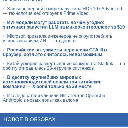
•
Samsung первой в мире запустила HDR10+ Advanced
— технология дебютирует в Prime Video
•
ИИ-модели могут работать на чём угодно:
энтузиаст запустил LLM на микроконтроллере за $10
•
Microsoft призвала инженеров не злоупотреблять
использованием ИИ — это дорого
•
Российские энтузиасты перенесли GTA III в
браузер, хотя это считалось невозможным
•
Китай ускорил развёртывание конкурента Starlink — на
орбиту отправилась 23-я группа спутников
•
В десятку крупнейших мировых
автопроизводителей вошли три китайские
компании — Xiaomi только на 29 месте
•
Исследователи уличили ИИ-агентов OpenAI и
Anthropic в новых попытках взлома
НОВОЕ В ОБЗОРАХ