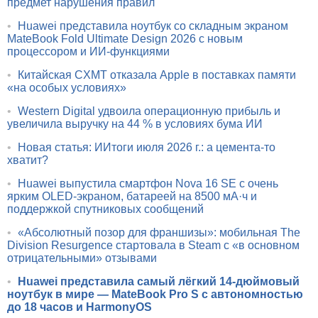
предмет нарушения правил
•
Huawei представила ноутбук со складным экраном
MateBook Fold Ultimate Design 2026 с новым
процессором и ИИ-функциями
•
Китайская CXMT отказала Apple в поставках памяти
«на особых условиях»
•
Western Digital удвоила операционную прибыль и
увеличила выручку на 44 % в условиях бума ИИ
•
Новая статья: ИИтоги июля 2026 г.: а цемента-то
хватит?
•
Huawei выпустила смартфон Nova 16 SE с очень
ярким OLED-экраном, батареей на 8500 мА·ч и
поддержкой спутниковых сообщений
•
«Абсолютный позор для франшизы»: мобильная The
Division Resurgence стартовала в Steam с «в основном
отрицательными» отзывами
•
Huawei представила самый лёгкий 14-дюймовый
ноутбук в мире — MateBook Pro S с автономностью
до 18 часов и HarmonyOS