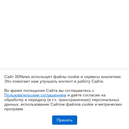
Сайт 3DNews использует файлы cookie и сервисы аналитики.
Это помогает нам улучшать контент и работу Cайта.
Во время посещения Cайта вы соглашаетесь с
Пользовательским соглашением
и даёте согласие на
✖
обработку и передачу (в т.ч. трансграничную) персональных
данных, использование Cайтом файлов cookie и метрических
программ.
Обзор Infinix SMART 20: каким может быть бюджетный смартфон в
эпоху оперативного кризиса?
Принять