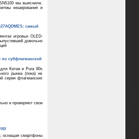
 SN5100 мы выяснили,
ритмы кеширования и
XG27AQDMES: самый
ментах игровых OLED-
выпустившей довольно
цей
н по субфлагманской
 для Китая и Pura 90s
ного рынка (пока) не
ой серии флагманских
ьно и проверяют свои
юду
и, оснащая смартфоны