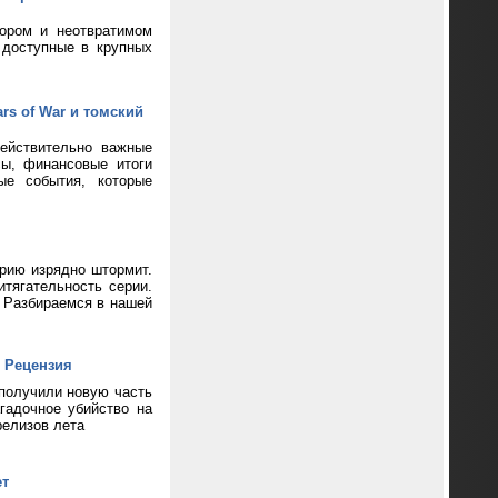
кором и неотвратимом
 доступные в крупных
rs of War и томский
ействительно важные
сы, финансовые итоги
ые события, которые
ерию изрядно штормит.
тягательность серии.
? Разбираемся в нашей
 Рецензия
 получили новую часть
гадочное убийство на
релизов лета
ет