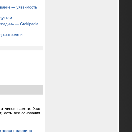
звание — уязвимость
дуктам
ипедии» — Grokipedia
д контроля и
та чипов памяти. Уже
т, есть все основания
вторая половина