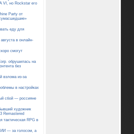
 VI, но Rockstar его
ine Party от
 «сумасшедшие»
ывать еду для
августа в онлайн-
коро смогут
orp. обрушилась на
онтента без
й взлома из-за
роблемы в настройках
ый сбой — россияне
 бывший художник
t 3 Remastered
я тактическая RPG в
 ИИ — за голосом, а