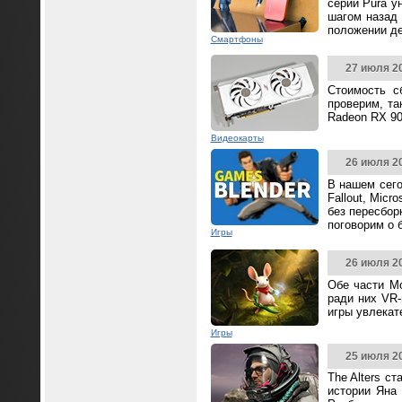
серии Pura у
шагом назад 
положении д
Смартфоны
27 июля 2
Стоимость с
проверим, та
Radeon RX 90
Видеокарты
26 июля 2
В нашем сего
Fallout, Mic
без пересбор
поговорим о 
Игры
26 июля 2
Обе части Mo
ради них VR-
игры увлека
Игры
25 июля 2
The Alters с
истории Яна 