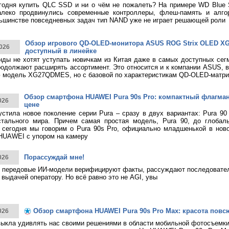
годня купить QLC SSD и ни о чём не пожалеть? На примере WD Blue
алеко продвинулись современные контроллеры, флеш-память и алго
ьшинстве повседневных задач тип NAND уже не играет решающей роли
Обзор игрового QD-OLED-монитора ASUS ROG Strix OLED 
026
доступный в линейке
нды не хотят уступать новичкам из Китая даже в самых доступных сег
родолжают расширять ассортимент. Это относится и к компании ASUS, 
 модель XG27QDMES, но с базовой по характеристикам QD-OLED-матри
Обзор смартфона HUAWEI Pura 90s Pro: компактный флагма
026
цене
тила новое поколение серии Pura – сразу в двух вариантах: Pura 90
стального мира. Причем самая простая модель, Pura 90, до глобаль
 сегодня мы говорим о Pura 90s Pro, официально младшенькой в нов
HUAWEI с упором на камеру
Порассуждай мне!
026
 передовые ИИ-модели верифицируют факты, рассуждают последовател
 выдачей оператору. Но всё равно это не AGI, увы
Обзор смартфона HUAWEI Pura 90s Pro Max: красота повс
026
ыкла удивлять нас своими решениями в области мобильной фотосъемк