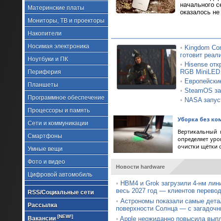
начального с
Материнские платы
оказалось не
Мониторы, ТВ и проекторы
Накопители
Носимая электроника
•
Kingdom Com
готовит реал
Ноутбуки и ПК
•
Hisense от
RGB MiniLED
Периферия
•
Европейские
Планшеты
•
SteamOS зап
Программное обеспечение
•
NASA запус
Процессоры и память
Уборка без ко
Сети и коммуникации
Вертикальный 
Смартфоны
определяет уро
очистки щётки 
Умные вещи
Фото и видео
Новости hardware
Цифровой автомобиль
•
HBM4 и Grok загрузили 4-нм лин
весь 2027 год — клиентов перевод
RSS/Социальные сети
•
Астрономы показали самые дета
Рассылка
поверхности Солнца — с загадочн
[NEW!]
Вакансии
•
Apple неожиданно повысила вып