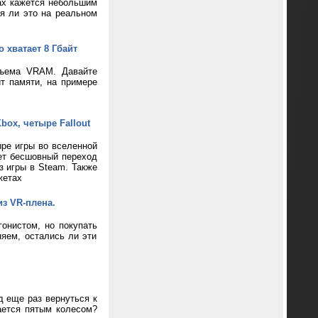
ax кажется небольшим
ся ли это на реальном
 хватает 8 Гбайт
бъема VRAM. Давайте
т памяти, на примере
box, четыре Fallout
ре игры во вселенной
ает бесшовный переход
з игры в Steam. Также
жетах
из VR-плена.
онистом, но покупать
яем, остались ли эти
д еще раз вернуться к
ается пятым колесом?