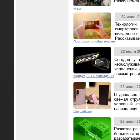
Разбираемся 
Игры
24 июля 2
Технологии
смартфонов
визуальног
Рассказываем
Программное обеспечение
23 июля 2
Сегодня у 
необслужива
исполнении,
параметров и
Корпуса, БП и охлаждение
22 июля 2
В довольно 
свежая стру
условный «п
направления
Смартфоны
22 июля 2
Развитие реш
большинство 
разрабатывае