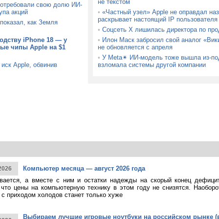
не текстом
потребовали свою долю ИИ-
упа акций
•
«Частный узел» Apple не оправдал на
раскрывает настоящий IP пользователя
показал, как Земля
•
Соцсеть X лишилась директора по про
одству iPhone 18 — у
•
Илон Маск забросил свой аналог «Вик
ые чипы Apple на $1
не обновляется с апреля
•
У Meta✴ ИИ-модель тоже вышла из-по
иск Apple, обвинив
взломала системы другой компании
Компьютер месяца — август 2026 года
2026
ивается, а вместе с ним и остатки надежды на скорый конец дефици
 что цены на компьютерную технику в этом году не снизятся. Наоборо
о с приходом холодов станет только хуже
Выбираем лучшие игровые ноутбуки на российском рынке (