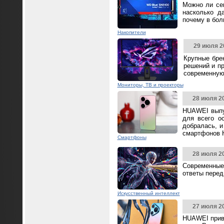
Можно ли се
насколько д
почему в бол
Накопители
29 июля 2
Крупные бре
решений и п
современную
Мониторы, ТВ и проекторы
28 июля 2
HUAWEI выпус
для всего о
добралась, и
смартфонов 
Смартфоны
28 июля 2
Современные
ответы перед
Искусственный интеллект
27 июля 2
HUAWEI прив