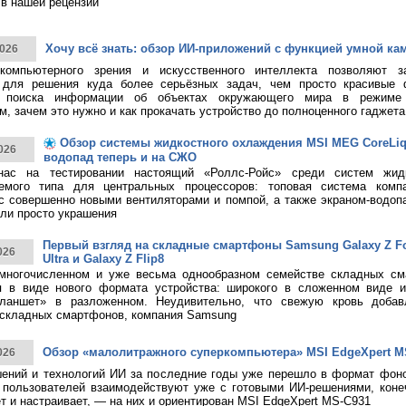
в нашей рецензии
Хочу всё знать: обзор ИИ-приложений с функцией умной ка
026
 компьютерного зрения и искусственного интеллекта позволяют з
 для решения куда более серьёзных задач, чем просто красивые 
о поиска информации об объектах окружающего мира в режиме 
, зачем это нужно и как прокачать устройство до полноценного гаджета
Обзор системы жидкостного охлаждения MSI MEG CoreLiqui
026
водопад теперь и на СЖО
нас на тестировании настоящий «Роллс-Ройс» среди систем жид
емого типа для центральных процессоров: топовая система ком
 с совершенно новыми вентиляторами и помпой, а также экраном-водоп
ли просто украшения
Первый взгляд на складные смартфоны Samsung Galaxy Z Fol
026
Ultra и Galaxy Z Flip8
многочисленном и уже весьма однообразном семействе складных см
я в виде нового формата устройства: широкого в сложенном виде 
ланшет» в разложенном. Неудивительно, что свежую кровь добав
 складных смартфонов, компания Samsung
Обзор «малолитражного суперкомпьютера» MSI EdgeXpert M
026
ений и технологий ИИ за последние годы уже перешло в формат фоно
пользователей взаимодействуют уже с готовыми ИИ-решениями, конечн
т и настраивает, — на них и ориентирован MSI EdgeXpert MS-C931