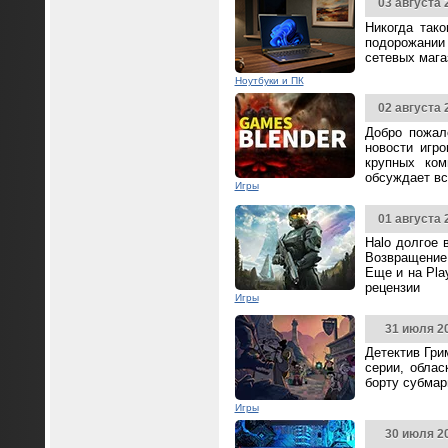
03 августа 
Никогда так
подорожании 
сетевых мага
Ноутбуки и ПК
02 августа 
Добро пожал
новости игр
крупных ком
обсуждает вс
Игры
01 августа 
Halo долгое 
Возвращение 
Еще и на Pla
рецензии
Игры
31 июля 2
Детектив Гри
серии, облас
борту субмар
Игры
30 июля 2