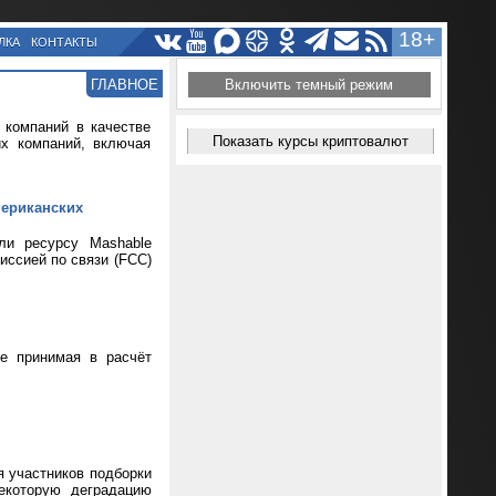
18+
ЛКА
КОНТАКТЫ
ГЛАВНОЕ
Включить темный режим
 компаний в качестве
Показать курсы криптовалют
их компаний, включая
мериканских
ли ресурсу Mashable
иссией по связи (FCC)
не принимая в расчёт
я участников подборки
екоторую деградацию