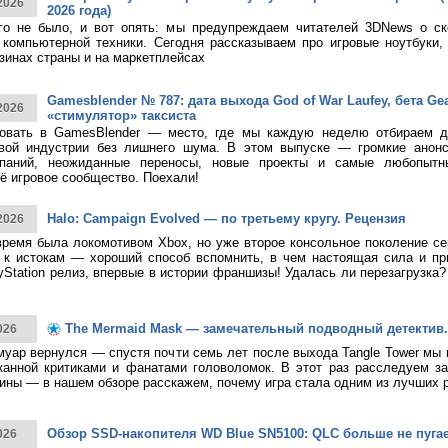
2026
2026 года)
ого не было, и вот опять: мы предупреждаем читателей 3DNews о с
компьютерной техники. Сегодня рассказываем про игровые ноутбуки,
зинах страны и на маркетплейсах
Gamesblender № 787: дата выхода God of War Laufey, бета Gea
2026
«стимулятор» таксиста
овать в GamesBlender — место, где мы каждую неделю отбираем д
овой индустрии без лишнего шума. В этом выпуске — громкие анон
паний, неожиданные переносы, новые проекты и самые любопытн
ё игровое сообщество. Поехали!
Halo: Campaign Evolved — по третьему кругу. Рецензия
2026
время была локомотивом Xbox, но уже второе консольное поколение с
к истокам — хороший способ вспомнить, в чем настоящая сила и при
yStation релиз, впервые в истории франшизы! Удалась ли перезагрузка
The Mermaid Mask — замечательный подводный детектив.
026
муар вернулся — спустя почти семь лет после выхода Tangle Tower мы
канной критиками и фанатами головоломок. В этот раз расследуем за
ины — в нашем обзоре расскажем, почему игра стала одним из лучших 
Обзор SSD-накопителя WD Blue SN5100: QLC больше не пуга
026