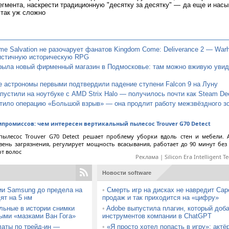
егмента, наскрести традиционную "десятку за десятку" — да еще и насы
 так уж сложно
e Salvation не разочарует фанатов Kingdom Come: Deliverance 2 — War
истичную историческую RPG
крыла новый фирменный магазин в Подмосковье: там можно вживую увид
 астрономы первыми подтвердили падение ступени Falcon 9 на Луну
устили на ноутбуке с AMD Strix Halo — получилось почти как Steam De
тило операцию «Большой взрыв» — она продлит работу межзвёздного з
мпромиссов: чем интересен вертикальный пылесос Trouver G70 Detect
пылесос Trouver G70 Detect решает проблему уборки вдоль стен и мебели. 
вень загрязнения, регулирует мощность всасывания, работает до 90 минут без
от волос
Реклама | Silicon Era Intelligent T
Новости software
ии Samsung до предела на
•
Смерть игр на дисках не навредит Ca
ят на 5 нм
продаж и так приходится на «цифру»
льные в истории снимки
•
Adobe выпустила плагин, который доб
ыми «мазками Ван Гога»
инструментов компании в ChatGPT
латы по трейд-ин —
•
«Я просто хотел попасть в игру»: актё