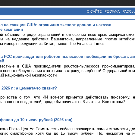
О САЙТЕ
РЕКЛАМА
РАССЫ
ил на санкции США: ограничил экспорт дронов и наказал
е компании
ай объявил о ряде ограничений в отношении некоторых американских
ры на недавние действия Вашингтона, направленные против китайск
а импорт продукции из Китая, пишет The Financial Times
та FCC производители роботов-пылесосов пообещали не бросать а
ей
вестные в США производители роботов-пылесосов прокомментирова
оз нового оборудования этого типа в страну, введённый Федеральной ком
ий национальной безопасности
2026 г.: а цемента-то хватит?
рочества о том, что ИИ вот-вот примется действовать по-своему, 
планов его создателей, вроде бы начинают сбываться. Все готовы?
фонов до 10 тысяч рублей (2026 год)
кого Роста Цен На Память есть соблазн расширить рамки стоимости дл
огих смартфонов хотя бы до 15 тысяч рублей. Но, несмотря на н