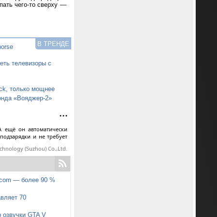
пать чего-то сверху —
В ТРЕНДЕ
horse
еть телевизоры с
ck, только мощнее
онда «Вояджер-2»
А ещё он автоматически
 подзарядки и не требует
echnology (Suzhou) Co.,Ltd.
pcom — более 90 %
авляет 70
р озвучки GTA V