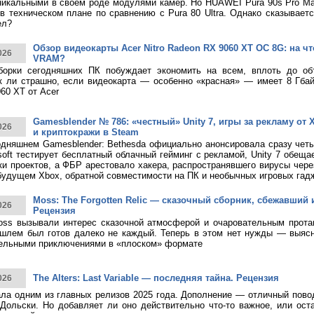
никальными в своем роде модулями камер. Но HUAWEI Pura 90s Pro M
в техническом плане по сравнению с Pura 80 Ultra. Однако сказывает
ел?
Обзор видеокарты Acer Nitro Radeon RX 9060 XT OC 8G: на что
026
VRAM?
борки сегодняшних ПК побуждает экономить на всем, вплоть до о
к ли страшно, если видеокарта — особенно «красная» — имеет 8 Гбай
60 XT от Acer
Gamesblender № 786: «честный» Unity 7, игры за рекламу от X
026
и криптокражи в Steam
дняшнем Gamesblender: Bethesda официально анонсировала сразу четы
rosoft тестирует бесплатный облачный гейминг с рекламой, Unity 7 обещ
ки проектов, а ФБР арестовало хакера, распространявшего вирусы чере
будущем Xbox, обратной совместимости на ПК и необычных игровых гад
Moss: The Forgotten Relic — сказочный сборник, сбежавший 
026
Рецензия
ss вызывали интерес сказочной атмосферой и очаровательным протаг
шлем был готов далеко не каждый. Теперь в этом нет нужды — выясн
тельными приключениями в «плоском» формате
The Alters: Last Variable — последняя тайна. Рецензия
026
тала одним из главных релизов 2025 года. Дополнение — отличный пово
Дольски. Но добавляет ли оно действительно что-то важное, или ост