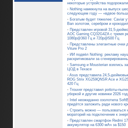
некоторые устройства подорожали
•
Nothing намекнула на выпуск ше
следующем году — «вдвое больше
•
Богатым будет тяжелее: Caviar 
Ban золотом, серебром и крокоди
•
Представлен игровой 31,5-дюймо
AOC Gaming CQ32G4ZA с тремя р
1080p@360 Гц и 720p@500 Гц
•
Представлены элегантные очки 
Viture Pro 2
•
ИИ подвёл Nothing: рекламу нау
раскритиковали за сгенерированн
•
Samsung и Mousterian взялись з
ЦОД в Техасе
•
Asus представила 24,5-дюймовы
ROG Strix XG259QNSR Ace и XG25
420 Гц
•
Trouver представил роботы-пыле
уборкой и другие новинки 2026 год
•
Intel неожиданно озолотила Soft
придётся заложить ради нового кр
•
Строить можно — пользоваться н
мораторий на подключение к энер
•
Представлен смартфон Redmi 17
аккумулятор на 6300 мАч за $150