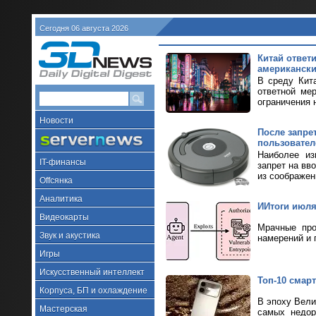
Сегодня 06 августа 2026
Китай ответ
американски
В среду Кит
ответной ме
ограничения н
Новости
После запре
пользовател
Наиболее из
IT-финансы
запрет на вв
из соображен
Offсянка
Аналитика
ИИтоги июля 
Видеокарты
Мрачные про
Звук и акустика
намерений и 
Игры
Искусственный интеллект
Топ-10 смарт
Корпуса, БП и охлаждение
В эпоху Вели
Мастерская
самых недор