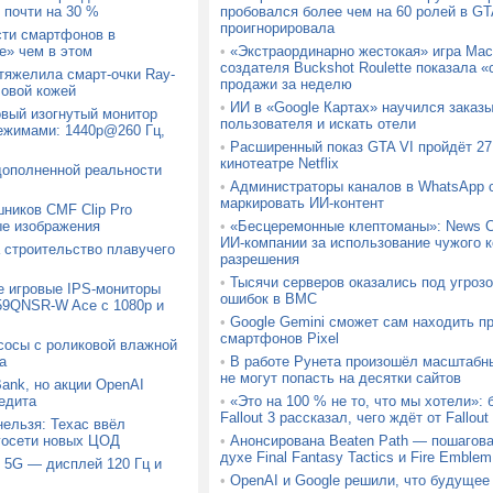
 почти на 30 %
пробовался более чем на 60 ролей в GTA
проигнорировала
сти смартфонов в
» чем в этом
•
«Экстраординарно жестокая» игра Mach
создателя Buckshot Roulette показала
утяжелила смарт-очки Ray-
продажи за неделю
ловой кожей
•
ИИ в «Google Картах» научился заказ
вый изогнутый монитор
пользователя и искать отели
ежимами: 1440p@260 Гц,
•
Расширенный показ GTA VI пройдёт 27 
кинотеатре Netflix
дополненной реальности
•
Администраторы каналов в WhatsApp с
маркировать ИИ-контент
шников CMF Clip Pro
ые изображения
•
«Бесцеремонные клептоманы»: News C
ИИ-компании за использование чужого к
а строительство плавучего
разрешения
•
Тысячи серверов оказались под угрозо
е игровые IPS-мониторы
ошибок в BMC
9QNSR-W Ace с 1080p и
•
Google Gemini сможет сам находить п
смартфонов Pixel
сосы с роликовой влажной
а
•
В работе Рунета произошёл масштабн
не могут попасть на десятки сайтов
Bank, но акции OpenAI
едита
•
«Это на 100 % не то, что мы хотели»:
Fallout 3 рассказал, чего ждёт от Fallou
ельзя: Техас ввёл
госети новых ЦОД
•
Анонсирована Beaten Path — пошагова
духе Final Fantasy Tactics и Fire Emblem
 5G — дисплей 120 Гц и
•
OpenAI и Google решили, что будущее