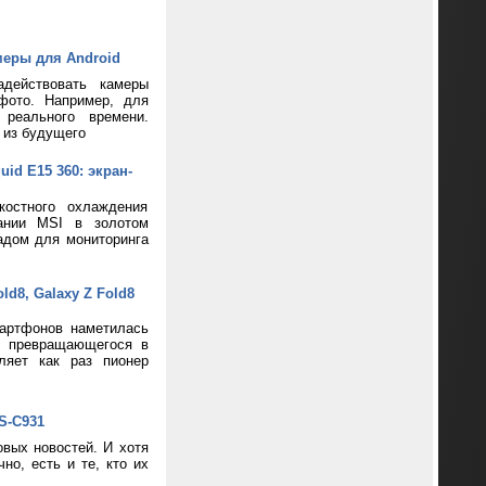
меры для Android
адействовать камеры
фото. Например, для
реального времени.
 из будущего
d E15 360: экран-
костного охлаждения
пании MSI в золотом
адом для мониторинга
d8, Galaxy Z Fold8
артфонов наметилась
и превращающегося в
ляет как раз пионер
S-C931
вых новостей. И хотя
о, есть и те, кто их