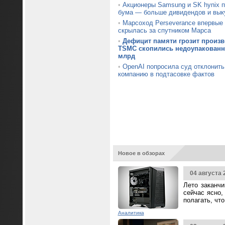
•
Акционеры Samsung и SK hynix 
бума — больше дивидендов и вык
•
Марсоход Perseverance впервые 
скрылась за спутником Марса
•
Дефицит памяти грозит произв
TSMC скопились недоупакованн
млрд
•
OpenAI попросила суд отклонить 
компанию в подтасовке фактов
Новое в обзорах
04 августа 
Лето заканч
сейчас ясно,
полагать, чт
Аналитика