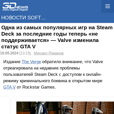
НОВОСТИ SOFTWARE
Одна из самых популярных игр на Steam
Deck за последние годы теперь «не
поддерживается» — Valve изменила
статус GTA V
19.09.2024
[13:19],
Михаил Романов
Издание
The Verge
обратило внимание, что Valve
отреагировала на недавние проблемы
пользователей Steam Deck с доступом к онлайн-
режиму криминального боевика в открытом мире
GTA V
от Rockstar Games.