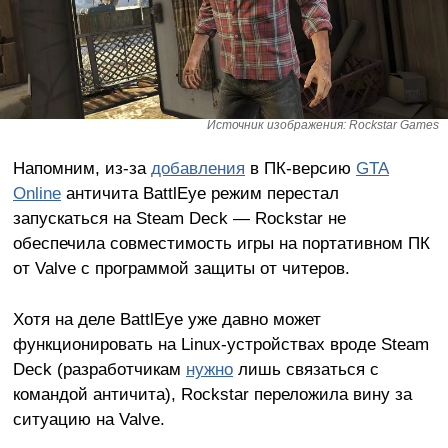
Источник изображения: Rockstar Games
Напомним, из-за
добавления
в ПК-версию
GTA
Online
античита BattlEye режим перестал
запускаться на Steam Deck — Rockstar не
обеспечила совместимость игры на портативном ПК
от Valve с программой защиты от читеров.
Хотя на деле BattlEye уже давно может
функционировать на Linux-устройствах вроде Steam
Deck (разработчикам
нужно
лишь связаться с
командой античита), Rockstar переложила вину за
ситуацию на Valve.