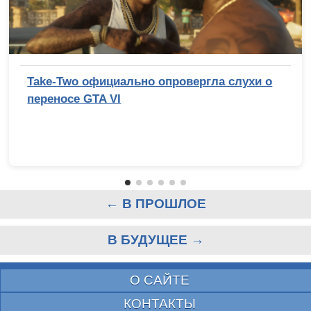
Take-Two официально опровергла слухи о
переносе GTA VI
← В ПРОШЛОЕ
В БУДУЩЕЕ →
О САЙТЕ
КОНТАКТЫ