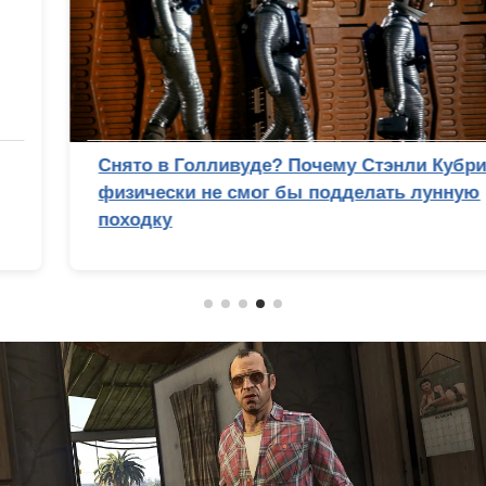
Снято в Голливуде? Почему Стэнли Кубрик
физически не смог бы подделать лунную
походку