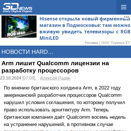
Hisense открыла новый фирменный
магазин в Подмосковье: там можно
вживую увидеть телевизоры с RGB
MiniLED
Реклама | ООО "Горенье БТ"
НОВОСТИ HARDWARE
Arm лишит Qualcomm лицензии на
разработку процессоров
23.10.2024
[07:08],
Алексей Разин
По мнению британского холдинга Arm, в 2022 году
американский разработчик процессоров Qualcomm
нарушил условия соглашения, по которому получил
право использовать архитектуру Arm. Теперь
британская компания даёт Qualcomm восемь недель
на устранение нарушений, в противном случае