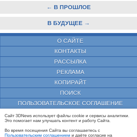
← В ПРОШЛОЕ
В БУДУЩЕЕ →
О САЙТЕ
КОНТАКТЫ
РАССЫЛКА
РЕКЛАМА
КОПИРАЙТ
ПОИСК
ПОЛЬЗОВАТЕЛЬСКОЕ СОГЛАШЕНИЕ
ЗАЩИЩЕНО CURATOR
Сайт 3DNews использует файлы cookie и сервисы аналитики.
Это помогает нам улучшать контент и работу Cайта.
© 1997—2026 Электронное периодическое издание "3ДНьюс" | Свидетельство о
регистрации СМИ Эл ФС 77-22224
Во время посещения Cайта вы соглашаетесь с
выдано Федеральной Службой по надзору за соблюдением законодательства в сфере
Пользовательским соглашением
и даёте согласие на
массовых коммуникаций и охране культурного наследия