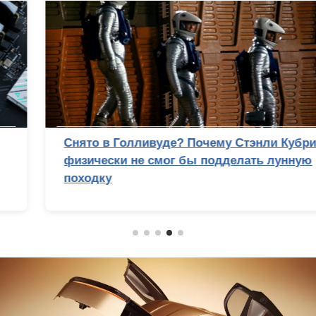
Снято в Голливуде? Почему Стэнли Кубрик
физически не смог бы подделать лунную
походку