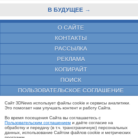
В БУДУЩЕЕ →
О САЙТЕ
КОНТАКТЫ
РАССЫЛКА
РЕКЛАМА
КОПИРАЙТ
ПОИСК
ПОЛЬЗОВАТЕЛЬСКОЕ СОГЛАШЕНИЕ
ЗАЩИЩЕНО CURATOR
Сайт 3DNews использует файлы cookie и сервисы аналитики.
Это помогает нам улучшать контент и работу Cайта.
© 1997—2026 Электронное периодическое издание "3ДНьюс" | Свидетельство о
регистрации СМИ Эл ФС 77-22224
Во время посещения Cайта вы соглашаетесь с
выдано Федеральной Службой по надзору за соблюдением законодательства в сфере
Пользовательским соглашением
и даёте согласие на
массовых коммуникаций и охране культурного наследия
✖
обработку и передачу (в т.ч. трансграничную) персональных
При цитировании документа ссылка на сайт с указанием автора обязательна. Полное
данных, использование Cайтом файлов cookie и метрических
заимствование документа является нарушением
программ.
российского и международного законодательства и возможно только с согласия