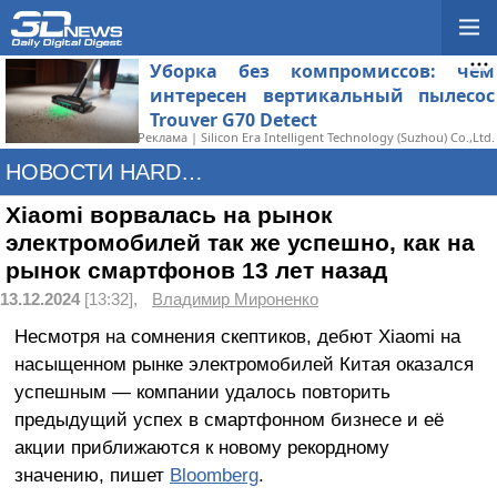
Уборка без компромиссов: чем
интересен вертикальный пылесос
Trouver G70 Detect
Реклама | Silicon Era Intelligent Technology (Suzhou) Co.,Ltd.
НОВОСТИ HARDWARE
Xiaomi ворвалась на рынок
электромобилей так же успешно, как на
рынок смартфонов 13 лет назад
13.12.2024
[13:32],
Владимир Мироненко
Несмотря на сомнения скептиков, дебют Xiaomi на
насыщенном рынке электромобилей Китая оказался
успешным — компании удалось повторить
предыдущий успех в смартфонном бизнесе и её
акции приближаются к новому рекордному
значению, пишет
Bloomberg
.