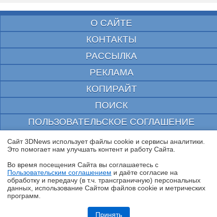
О САЙТЕ
КОНТАКТЫ
РАССЫЛКА
РЕКЛАМА
КОПИРАЙТ
ПОИСК
ПОЛЬЗОВАТЕЛЬСКОЕ СОГЛАШЕНИЕ
ЗАЩИЩЕНО CURATOR
Сайт 3DNews использует файлы cookie и сервисы аналитики.
Это помогает нам улучшать контент и работу Cайта.
© 1997—2026 Электронное периодическое издание "3ДНьюс" | Свидетельство о
регистрации СМИ Эл ФС 77-22224
Во время посещения Cайта вы соглашаетесь с
выдано Федеральной Службой по надзору за соблюдением законодательства в сфере
Пользовательским соглашением
и даёте согласие на
массовых коммуникаций и охране культурного наследия
✖
обработку и передачу (в т.ч. трансграничную) персональных
При цитировании документа ссылка на сайт с указанием автора обязательна. Полное
данных, использование Cайтом файлов cookie и метрических
заимствование документа является нарушением
программ.
российского и международного законодательства и возможно только с согласия
редакции 3DNews.
Обзор HUAWEI MatePad SE 11" (2026): тонкий металлический
планшет с раритетной начинкой
Принять