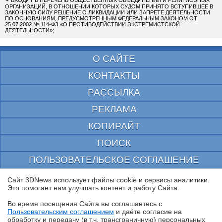
✴
ВХОДИТ В ПЕРЕЧЕНЬ ОБЩЕСТВЕННЫХ ОБЪЕДИНЕНИЙ И РЕЛИГИОЗНЫХ
ОРГАНИЗАЦИЙ, В ОТНОШЕНИИ КОТОРЫХ СУДОМ ПРИНЯТО ВСТУПИВШЕЕ В
ЗАКОННУЮ СИЛУ РЕШЕНИЕ О ЛИКВИДАЦИИ ИЛИ ЗАПРЕТЕ ДЕЯТЕЛЬНОСТИ
ПО ОСНОВАНИЯМ, ПРЕДУСМОТРЕННЫМ ФЕДЕРАЛЬНЫМ ЗАКОНОМ ОТ
25.07.2002 № 114-ФЗ «О ПРОТИВОДЕЙСТВИИ ЭКСТРЕМИСТСКОЙ
ДЕЯТЕЛЬНОСТИ»;
О САЙТЕ
КОНТАКТЫ
РАССЫЛКА
РЕКЛАМА
КОПИРАЙТ
ПОИСК
ПОЛЬЗОВАТЕЛЬСКОЕ СОГЛАШЕНИЕ
ЗАЩИЩЕНО CURATOR
Сайт 3DNews использует файлы cookie и сервисы аналитики.
Это помогает нам улучшать контент и работу Cайта.
© 1997—2026 Электронное периодическое издание "3ДНьюс" | Свидетельство о
регистрации СМИ Эл ФС 77-22224
Во время посещения Cайта вы соглашаетесь с
выдано Федеральной Службой по надзору за соблюдением законодательства в сфере
Пользовательским соглашением
и даёте согласие на
массовых коммуникаций и охране культурного наследия
✖
обработку и передачу (в т.ч. трансграничную) персональных