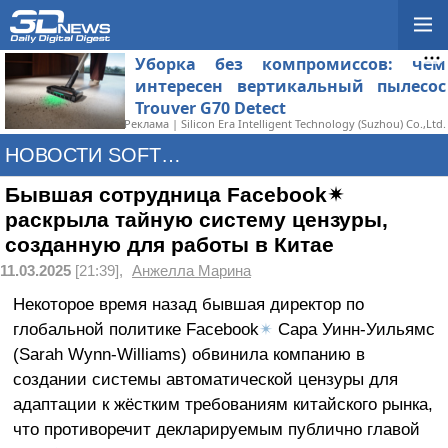
Уборка без компромиссов: чем
интересен вертикальный пылесос
Trouver G70 Detect
Реклама | Silicon Era Intelligent Technology (Suzhou) Co.,Ltd.
НОВОСТИ SOFTWARE
Бывшая сотрудница Facebook✴
раскрыла тайную систему цензуры,
созданную для работы в Китае
11.03.2025
[21:39],
Анжелла Марина
Некоторое время назад бывшая директор по
глобальной политике Facebook
✴
Сара Уинн-Уильямс
(Sarah Wynn-Williams) обвинила компанию в
создании системы автоматической цензуры для
адаптации к жёстким требованиям китайского рынка,
что противоречит декларируемым публично главой