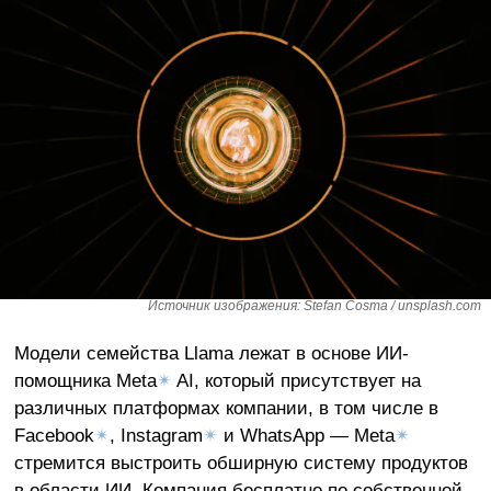
Источник изображения: Stefan Cosma / unsplash.com
Модели семейства Llama лежат в основе ИИ-
помощника Meta
✴
AI, который присутствует на
различных платформах компании, в том числе в
Facebook
✴
, Instagram
✴
и WhatsApp — Meta
✴
стремится выстроить обширную систему продуктов
в области ИИ. Компания бесплатно по собственной