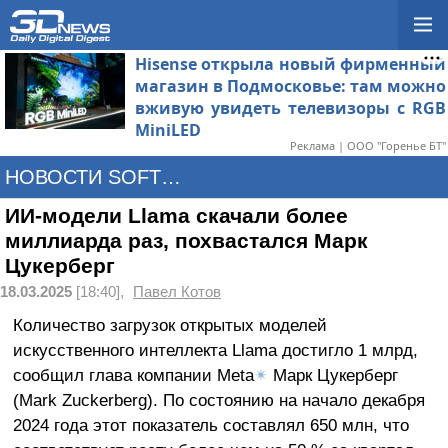
Hisense открыла новый фирменный
магазин в Подмосковье: там можно
вживую увидеть телевизоры с RGB
MiniLED
Реклама | ООО "Горенье БТ"
НОВОСТИ SOFTWARE
ИИ-модели Llama скачали более
миллиарда раз, похвастался Марк
Цукерберг
18.03.2025
[18:40],
Павел Котов
Количество загрузок открытых моделей
искусственного интеллекта Llama достигло 1 млрд,
сообщил глава компании Meta
✴
Марк Цукерберг
(Mark Zuckerberg). По состоянию на начало декабря
2024 года этот показатель составлял 650 млн, что