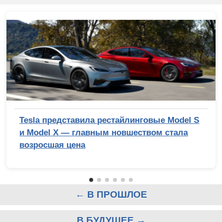
Tesla представила рестайлинговые Model S
и Model X — главным новшеством стала
возросшая цена
← В ПРОШЛОЕ
В БУДУЩЕЕ →