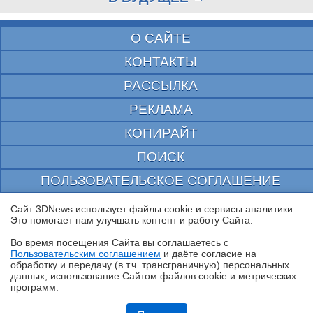
О САЙТЕ
КОНТАКТЫ
РАССЫЛКА
РЕКЛАМА
КОПИРАЙТ
ПОИСК
ПОЛЬЗОВАТЕЛЬСКОЕ СОГЛАШЕНИЕ
ЗАЩИЩЕНО CURATOR
Сайт 3DNews использует файлы cookie и сервисы аналитики.
Это помогает нам улучшать контент и работу Cайта.
© 1997—2026 Электронное периодическое издание "3ДНьюс" | Свидетельство о
регистрации СМИ Эл ФС 77-22224
Во время посещения Cайта вы соглашаетесь с
выдано Федеральной Службой по надзору за соблюдением законодательства в сфере
Пользовательским соглашением
и даёте согласие на
массовых коммуникаций и охране культурного наследия
✖
обработку и передачу (в т.ч. трансграничную) персональных
При цитировании документа ссылка на сайт с указанием автора обязательна. Полное
данных, использование Cайтом файлов cookie и метрических
заимствование документа является нарушением
программ.
российского и международного законодательства и возможно только с согласия
редакции 3DNews.
Обзор «малолитражного суперкомпьютера» MSI EdgeXpert MS-C931