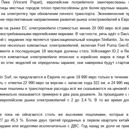
 Пике (Vincent Piquet), европейские потребители заинтересованы
улицы местных городов плохо приспособлены для более крупных машин,
 на электротягу при обновлении личного транспорта. Экономические 
лее перспективным направлением развития рынка электромобилей в Евр
е на рынке ЕС электромобили стоимостью менее 20 000 евро всё рав
востребованными европейскими марками. В частности, речь идёт о Dacia
й с недавних пор является транснациональный концерн Stellantis. За 
или несколько компактных электромобилей, включая Ford Puma Gen-E, 
енте в последующие 18 месяцев должны стать Volkswagen ID.2 и Ren
тся компактные электромобили японских и корейских марок в лице K
 из этих моделей не определены заранее, они наверняка будут стартов
in Surf, он предлагается в Европе по цене 19 990 евро только в течение
ь с отметки 22 990 евро за версию с запасом хода 322 км, и 24 990 ев
тные пошлины и транспортные расходы всё же сказываются на ценовой 
оминально оказывается примерно в два раза дешевле. За прошедшее с
европейском рынке электромобилей с 2 до 3,4 %. В то же время дол
е пока не облагаются столь же высокими пошлинами, которые в
27 до 45,3 %. Более двух третей проданных в первом квартале китай
идами или моделями исключительно с ДВС. Год назад их доля не пре