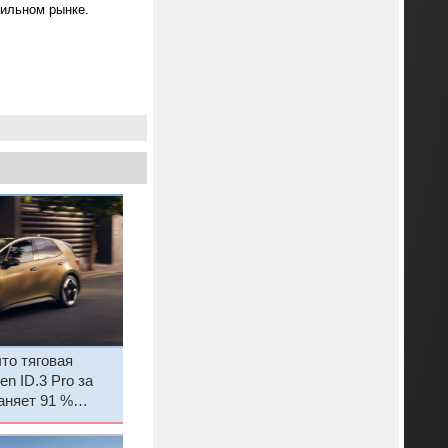
бильном рынке.
то тяговая
n ID.3 Pro за
аняет 91 %
ёмкости