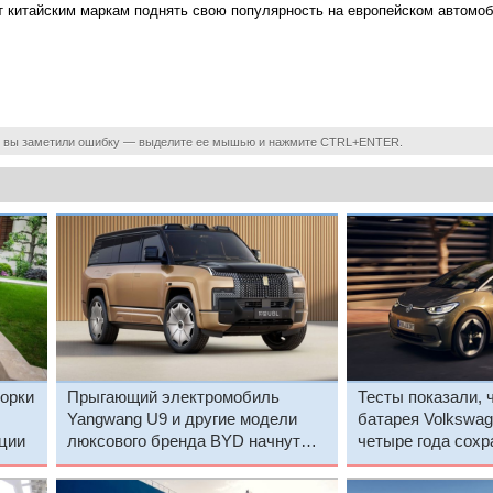
ит китайским маркам поднять свою популярность на европейском автомо
 вы заметили ошибку — выделите ее мышью и нажмите CTRL+ENTER.
орки
Прыгающий электромобиль
Тесты показали, ч
Yangwang U9 и другие модели
батарея Volkswage
рции
люксового бренда BYD начнут
четыре года сохр
покорять Европу
первоначальной 