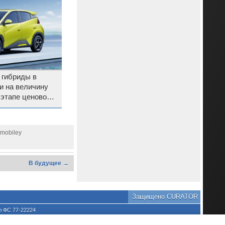
 гибриды в
и на величину
 этапе ценовой
omobiley
В будущее →
Защищено CURATOR
л ФС 77-22224
хране культурного наследия