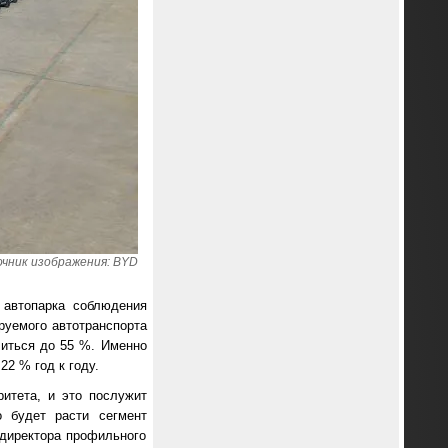
чник изображения: BYD
о автопарка соблюдения
руемого автотранспорта
читься до 55 %. Именно
22 % год к году.
итета, и это послужит
о будет расти сегмент
 директора профильного