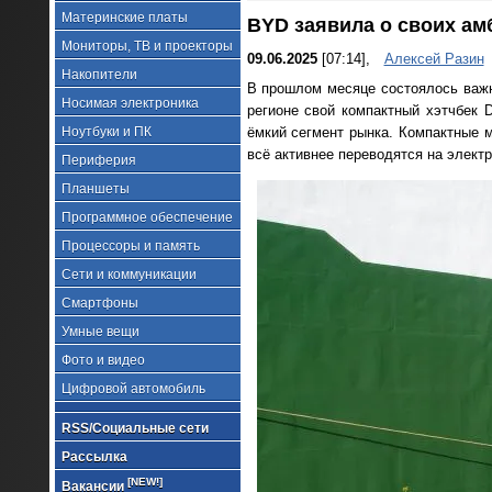
Материнские платы
BYD заявила о своих ам
Мониторы, ТВ и проекторы
09.06.2025
[07:14],
Алексей Разин
Накопители
В прошлом месяце состоялось важн
Носимая электроника
регионе свой компактный хэтчбек D
Ноутбуки и ПК
ёмкий сегмент рынка. Компактные 
всё активнее переводятся на электр
Периферия
Планшеты
Программное обеспечение
Процессоры и память
Сети и коммуникации
Смартфоны
Умные вещи
Фото и видео
Цифровой автомобиль
RSS/Социальные сети
Рассылка
[NEW!]
Вакансии