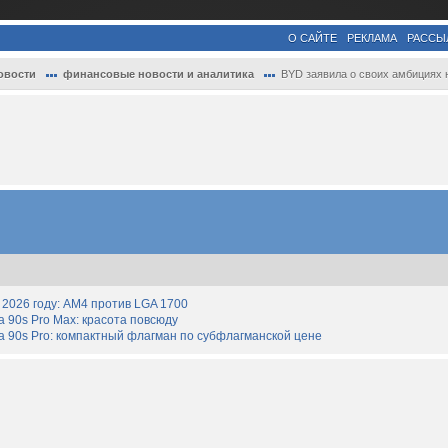
О САЙТЕ
РЕКЛАМА
РАССЫ
овости
финансовые новости и аналитика
BYD заявила о своих амбициях на европейс..
2026 году: AM4 против LGA 1700
90s Pro Max: красота повсюду
 90s Pro: компактный флагман по субфлагманской цене