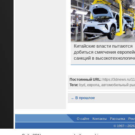
Китайские власти пытаются
добиться смягчения европей
санкций в высокотехнологич
сфере
Постоянный URL:
https://3dnews.ru/
Теги:
byd
,
европа
,
автомобильный ры
← В прошлое
О сайте
Контакты
Рассылка
Рек
© 1997—2026 
выдано Федеральной Службо