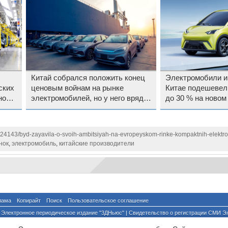
Китай собрался положить конец
Электромобили и
ских
ценовым войнам на рынке
Китае подешевел
ной
электромобилей, но у него вряд
до 30 % на новом
ли получится
войны
1124143/byd-zayavila-o-svoih-ambitsiyah-na-evropeyskom-rinke-kompaktnih-elektr
нок
,
электромобиль
,
китайские производители
лама
Копирайт
Поиск
Пользовательское соглашение
Электронное периодическое издание "3ДНьюс" | Свидетельство о регистрации СМИ Э
й по надзору за соблюдением законодательства в сфере массовых коммуникаций и о