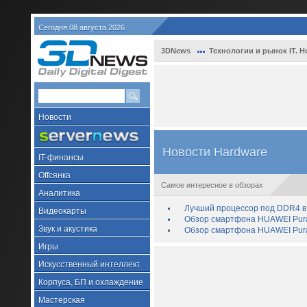
Сегодня 08 августа 2026
3DNews
Технологии и рынок IT. Н
Новости
Новости Hardware
IT-финансы
Offсянка
Самое интересное в обзорах
Аналитика
Лучший процессор под DDR4 в 
Видеокарты
Обзор смартфона HUAWEI Pura 
Звук и акустика
Обзор смартфона HUAWEI Pura
Игры
Искусственный интеллект
Корпуса, БП и охлаждение
Мастерская