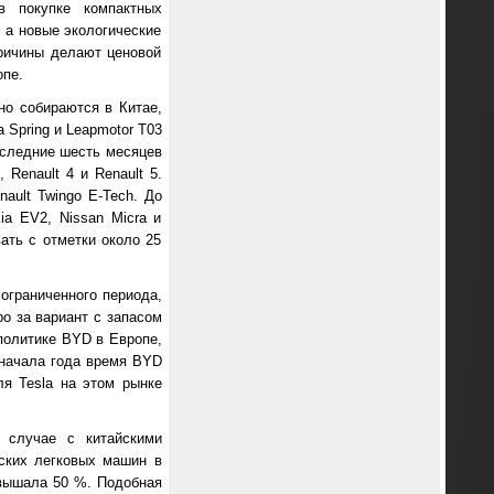
 в покупке компактных
 а новые экологические
причины делают ценовой
опе.
но собираются в Китае,
 Spring и Leapmotor T03
последние шесть месяцев
Renault 4 и Renault 5.
ault Twingo E-Tech. До
ia EV2, Nissan Micra и
ать с отметки около 25
 ограниченного периода,
ро за вариант с запасом
политике BYD в Европе,
 начала года время BYD
я Tesla на этом рынке
 случае с китайскими
ских легковых машин в
вышала 50 %. Подобная