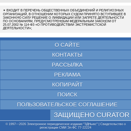
✴
ВХОДИТ В ПЕРЕЧЕНЬ ОБЩЕСТВЕННЫХ ОБЪЕДИНЕНИЙ И РЕЛИГИОЗНЫХ
ОРГАНИЗАЦИЙ, В ОТНОШЕНИИ КОТОРЫХ СУДОМ ПРИНЯТО ВСТУПИВШЕЕ В
ЗАКОННУЮ СИЛУ РЕШЕНИЕ О ЛИКВИДАЦИИ ИЛИ ЗАПРЕТЕ ДЕЯТЕЛЬНОСТИ
ПО ОСНОВАНИЯМ, ПРЕДУСМОТРЕННЫМ ФЕДЕРАЛЬНЫМ ЗАКОНОМ ОТ
25.07.2002 № 114-ФЗ «О ПРОТИВОДЕЙСТВИИ ЭКСТРЕМИСТСКОЙ
ДЕЯТЕЛЬНОСТИ»;
О САЙТЕ
КОНТАКТЫ
РАССЫЛКА
РЕКЛАМА
КОПИРАЙТ
ПОИСК
ПОЛЬЗОВАТЕЛЬСКОЕ СОГЛАШЕНИЕ
ЗАЩИЩЕНО CURATOR
© 1997—2026 Электронное периодическое издание "3ДНьюс" | Свидетельство о
регистрации СМИ Эл ФС 77-22224