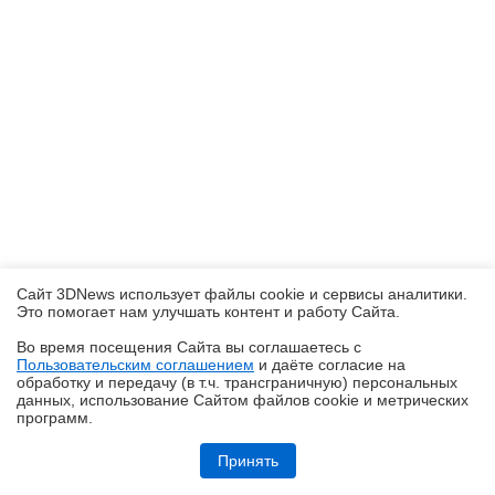
Сайт 3DNews использует файлы cookie и сервисы аналитики.
Это помогает нам улучшать контент и работу Cайта.
Во время посещения Cайта вы соглашаетесь с
Пользовательским соглашением
и даёте согласие на
✖
обработку и передачу (в т.ч. трансграничную) персональных
данных, использование Cайтом файлов cookie и метрических
программ.
Обзор планшета HUAWEI MatePad Pro Max: на все деньги
Принять