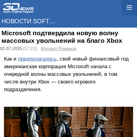
НОВОСТИ SOFTWARE
Microsoft подтвердила новую волну
массовых увольнений на благо Xbox
02.07.2025
[17:23],
Михаил Романов
Как и
предполагалось
, свой новый финансовый год
американская корпорация Microsoft начала с
очередной волны массовых увольнений, в том
числе внутри Xbox — своего игрового
подразделения.