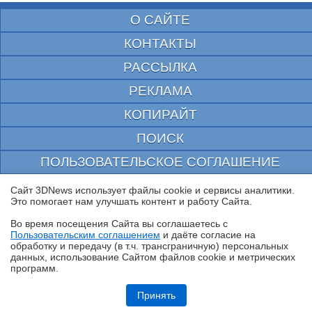
О САЙТЕ
КОНТАКТЫ
РАССЫЛКА
РЕКЛАМА
КОПИРАЙТ
ПОИСК
ПОЛЬЗОВАТЕЛЬСКОЕ СОГЛАШЕНИЕ
ЗАЩИЩЕНО CURATOR
Сайт 3DNews использует файлы cookie и сервисы аналитики.
Это помогает нам улучшать контент и работу Cайта.
© 1997—2026 Электронное периодическое издание "3ДНьюс" | Свидетельство о
регистрации СМИ Эл ФС 77-22224
Во время посещения Cайта вы соглашаетесь с
выдано Федеральной Службой по надзору за соблюдением законодательства в сфере
Пользовательским соглашением
и даёте согласие на
массовых коммуникаций и охране культурного наследия
✖
обработку и передачу (в т.ч. трансграничную) персональных
При цитировании документа ссылка на сайт с указанием автора обязательна. Полное
данных, использование Cайтом файлов cookie и метрических
заимствование документа является нарушением
российского и международного законодательства и возможно только с согласия
программ.
редакции 3DNews.
Обзор игрового QD-OLED-монитора ASUS ROG Strix OLED
XG27AQDMES: самый доступный в линейке
Принять