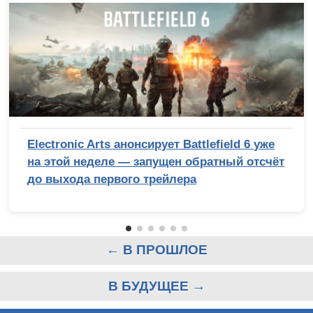
Electronic Arts анонсирует Battlefield 6 уже
на этой неделе — запущен обратный отсчёт
до выхода первого трейлера
← В ПРОШЛОЕ
В БУДУЩЕЕ →