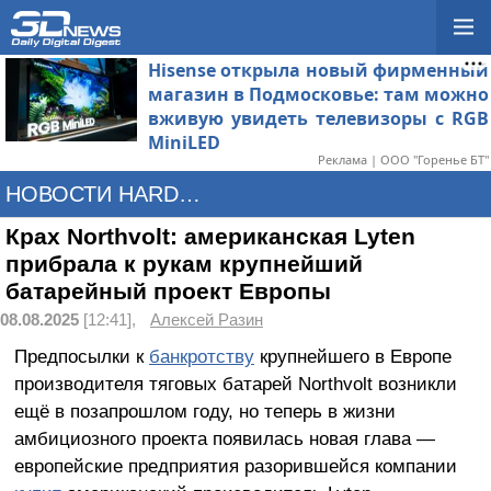
Hisense открыла новый фирменный
магазин в Подмосковье: там можно
вживую увидеть телевизоры с RGB
MiniLED
Реклама | ООО "Горенье БТ"
НОВОСТИ HARDWARE
Крах Northvolt: американская Lyten
прибрала к рукам крупнейший
батарейный проект Европы
08.08.2025
[12:41],
Алексей Разин
Предпосылки к
банкротству
крупнейшего в Европе
производителя тяговых батарей Northvolt возникли
ещё в позапрошлом году, но теперь в жизни
амбициозного проекта появилась новая глава —
европейские предприятия разорившейся компании