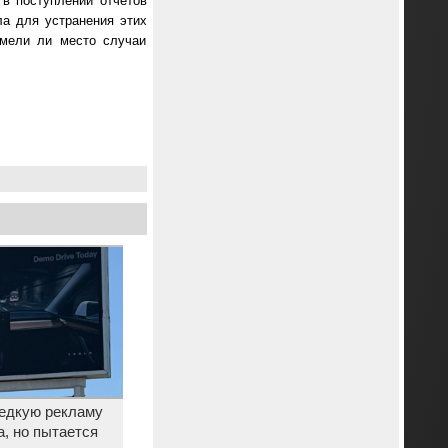
 в поступлении отчётов
ла для устранения этих
имели ли место случаи
редкую рекламу
а, но пытается