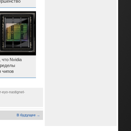
вершенство
 что Nvidia
пределы
 чипов
r-eyo-nastignet-
В будущее →