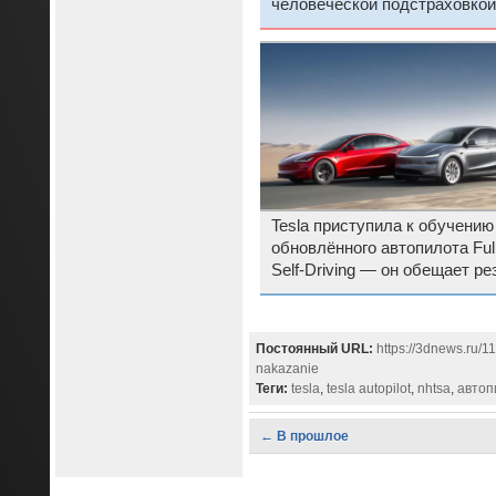
человеческой подстраховкой
Tesla приступила к обучению
обновлённого автопилота Ful
Self-Driving — он обещает ре
«поумнеть»
Постоянный URL:
https://3dnews.ru/1
nakazanie
Теги:
tesla
,
tesla autopilot
,
nhtsa
,
автоп
← В прошлое