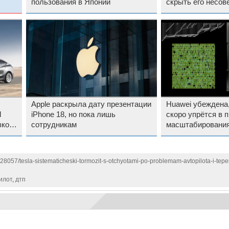
пользования в Японии
скрыть его несо
Apple раскрыла дату презентации
Huawei убеждена,
l
iPhone 18, но пока лишь
скоро упрётся в 
зко
сотрудникам
масштабирования
128057/tesla-sistematicheski-tormozit-s-otchyotami-po-problemam-avtopilota-i-tepe
илот
,
дтп