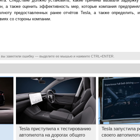
нта. Следствие должно установить, какие причины вызвали задержку
ин, а также оценить эффективность мер, которые компания предприня
олноту предоставленных ранее отчётов Tesla, а также определить, 
виях со стороны компании.
 вы заметили ошибку — выделите ее мышью и нажмите CTRL+ENTER.
Tesla приступила к тестированию
Tesla запустила 
автопилота на дорогах общего
своего автопилот