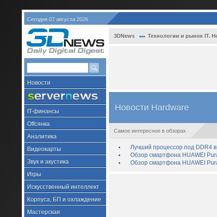
Сегодня 07 августа 2026
3DNews
Технологии и рынок IT. Н
Новости
Новости Hardware
IT-финансы
Offсянка
Самое интересное в обзорах
Аналитика
Лучший процессор под DDR4 в 
Видеокарты
Обзор смартфона HUAWEI Pura 
Звук и акустика
Обзор смартфона HUAWEI Pura
Игры
Искусственный интеллект
Корпуса, БП и охлаждение
Мастерская