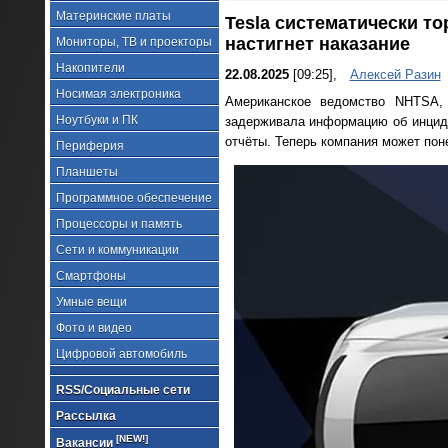
Материнские платы
Tesla систематически то
настигнет наказание
Мониторы, ТВ и проекторы
Накопители
22.08.2025
[09:25],
Алексей Разин
Носимая электроника
Американское ведомство NHTSA, 
Ноутбуки и ПК
задерживала информацию об инциде
отчёты. Теперь компания может поне
Периферия
Планшеты
Программное обеспечение
Процессоры и память
Сети и коммуникации
Смартфоны
Умные вещи
Фото и видео
Цифровой автомобиль
RSS/Социальные сети
Рассылка
[NEW!]
Вакансии