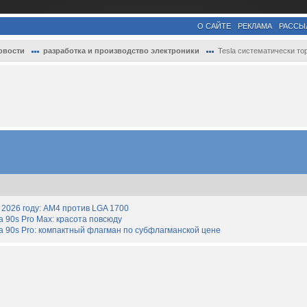
О САЙТЕ
РЕКЛАМА
РАССЫ
овости
разработка и производство электроники
Tesla систематически тормозит с отчётами..
2026 году: AM4 против LGA 1700
90s Pro Max: красота повсюду
 90s Pro: компактный флагман по субфлагманской цене