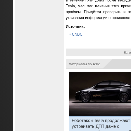
в течение пяти дней после инциде
Tesla, масштаб влияния этих прич
проблем. Придётся проверить и п
утаивания информации о происшест
Источник:
CNBC
Если
Материалы по теме
Роботакси Tesla продолжают
устраивать ДТП даже с