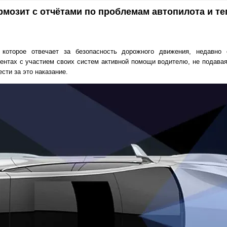
рмозит с отчётами по проблемам автопилота и те
которое отвечает за безопасность дорожного движения, недавно 
нтах с участием своих систем активной помощи водителю, не подава
сти за это наказание.