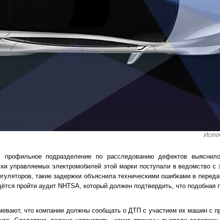
Источ
профильное подразделение по расследованию дефектов выяснило,
ски управляемых электромобилей этой марки поступали в ведомство с 
егуляторов, такие задержки объяснила техническими ошибками в переда
идётся пройти аудит NHTSA, который должен подтвердить, что подобная 
вают, что компании должны сообщать о ДТП с участием их машин с п