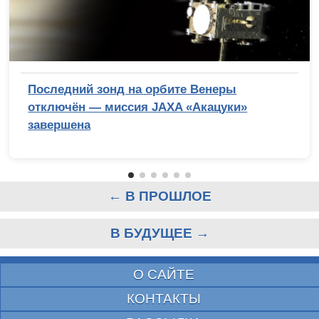
Последний зонд на орбите Венеры
отключён — миссия JAXA «Акацуки»
завершена
← В ПРОШЛОЕ
В БУДУЩЕЕ →
О САЙТЕ
КОНТАКТЫ