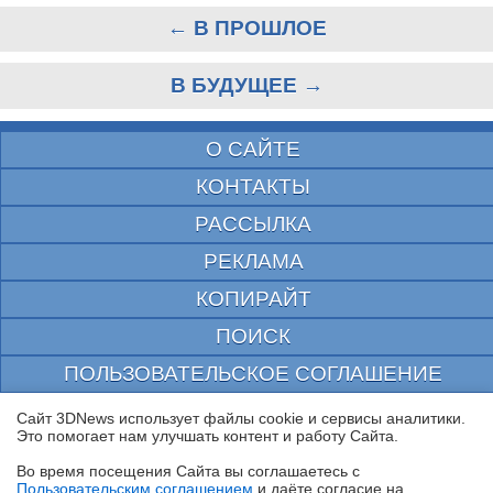
← В ПРОШЛОЕ
В БУДУЩЕЕ →
О САЙТЕ
КОНТАКТЫ
РАССЫЛКА
РЕКЛАМА
КОПИРАЙТ
ПОИСК
ПОЛЬЗОВАТЕЛЬСКОЕ СОГЛАШЕНИЕ
ЗАЩИЩЕНО CURATOR
Сайт 3DNews использует файлы cookie и сервисы аналитики.
Это помогает нам улучшать контент и работу Cайта.
© 1997—2026 Электронное периодическое издание "3ДНьюс" | Свидетельство о
регистрации СМИ Эл ФС 77-22224
Во время посещения Cайта вы соглашаетесь с
выдано Федеральной Службой по надзору за соблюдением законодательства в сфере
Пользовательским соглашением
и даёте согласие на