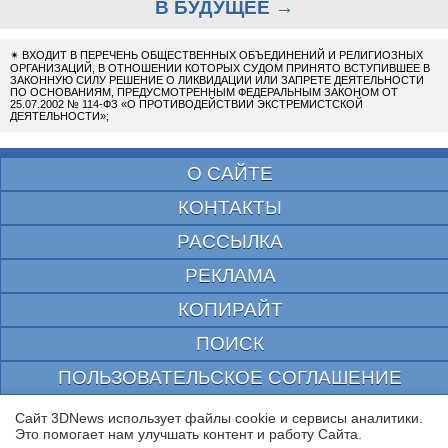
В БУДУЩЕЕ →
✴
ВХОДИТ В ПЕРЕЧЕНЬ ОБЩЕСТВЕННЫХ ОБЪЕДИНЕНИЙ И РЕЛИГИОЗНЫХ
ОРГАНИЗАЦИЙ, В ОТНОШЕНИИ КОТОРЫХ СУДОМ ПРИНЯТО ВСТУПИВШЕЕ В
ЗАКОННУЮ СИЛУ РЕШЕНИЕ О ЛИКВИДАЦИИ ИЛИ ЗАПРЕТЕ ДЕЯТЕЛЬНОСТИ
ПО ОСНОВАНИЯМ, ПРЕДУСМОТРЕННЫМ ФЕДЕРАЛЬНЫМ ЗАКОНОМ ОТ
25.07.2002 № 114-ФЗ «О ПРОТИВОДЕЙСТВИИ ЭКСТРЕМИСТСКОЙ
ДЕЯТЕЛЬНОСТИ»;
О САЙТЕ
КОНТАКТЫ
РАССЫЛКА
РЕКЛАМА
КОПИРАЙТ
ПОИСК
ПОЛЬЗОВАТЕЛЬСКОЕ СОГЛАШЕНИЕ
ЗАЩИЩЕНО CURATOR
Сайт 3DNews использует файлы cookie и сервисы аналитики.
Это помогает нам улучшать контент и работу Cайта.
© 1997—2026 Электронное периодическое издание "3ДНьюс" | Свидетельство о