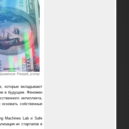
ражения: Freepik, jcomp
в, которые вкладывают
ции в будущем. Феномен
ственного интеллекта,
 основать собственные
ng Machines Lab и Safe
ализация их стартапов в