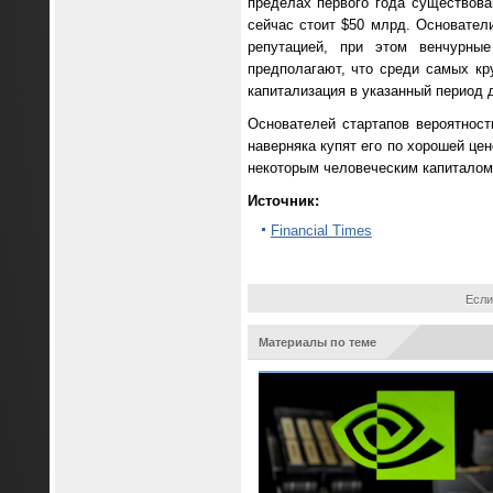
пределах первого года существов
сейчас стоит $50 млрд. Основател
репутацией, при этом венчурны
предполагают, что среди самых кр
капитализация в указанный период 
Основателей стартапов вероятность
наверняка купят его по хорошей це
некоторым человеческим капиталом
Источник:
Financial Times
Если
Материалы по теме