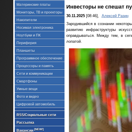
Материнские платы
Инвесторы не спешат пу
Мониторы, ТВ и проекторы
30.11.2025
[08:46],
Алексей Разин
Накопители
Зародившийся в сознании некоторы
Носимая электроника
развитию инфраструктуры искусс
Ноутбуки и ПК
оправдываться. Между тем, в сег
лопатой.
Периферия
Планшеты
Программное обеспечение
Процессоры и память
Сети и коммуникации
Смартфоны
Умные вещи
Фото и видео
Цифровой автомобиль
RSS/Социальные сети
Рассылка
[NEW!]
Вакансии