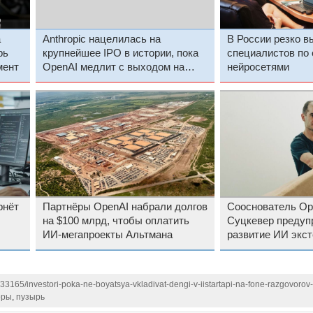
a
Anthropic нацелилась на
В России резко в
рь
крупнейшее IPO в истории, пока
специалистов по
мент
OpenAI медлит с выходом на
нейросетями
биржу
рнёт
Партнёры OpenAI набрали долгов
Сооснователь Op
на $100 млрд, чтобы оплатить
Суцкевер предуп
ИИ-мегапроекты Альтмана
развитие ИИ экс
методом себя из
133165/investori-poka-ne-boyatsya-vkladivat-dengi-v-iistartapi-na-fone-razgovorov-
оры
,
пузырь