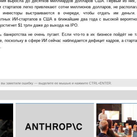
ания выросла до десятков миллиардов долларов США. Первый из них, 
и стартапов легко привлекают сотни миллионов долларов, не располаг
е инвесторы выстраиваются в очереди, чтобы отдать им деньги.
упных ИИ-стартапов в США в ближайшие два года с высокой вероятно
достигнет $1 трлн даже до выхода на IPO.
 банкротства не очень пугает. Если что-то в их бизнесе пойдёт не т
не, поскольку в сфере ИИ сейчас наблюдается дефицит кадров, а старт
.
 вы заметили ошибку — выделите ее мышью и нажмите CTRL+ENTER.