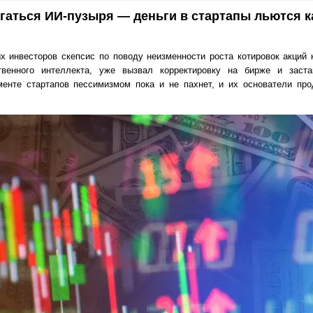
гаться ИИ-пузыря — деньги в стартапы льются к
х инвесторов скепсис по поводу неизменности роста котировок акций 
твенного интеллекта, уже вызвал корректировку на бирже и заста
менте стартапов пессимизмом пока и не пахнет, и их основатели про