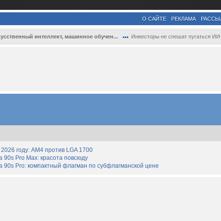
О САЙТЕ
РЕКЛАМА
РАССЫ
усственный интеллект, машинное обучен...
Инвесторы не спешат пугаться ИИ-пузыря —.
2026 году: AM4 против LGA 1700
90s Pro Max: красота повсюду
 90s Pro: компактный флагман по субфлагманской цене