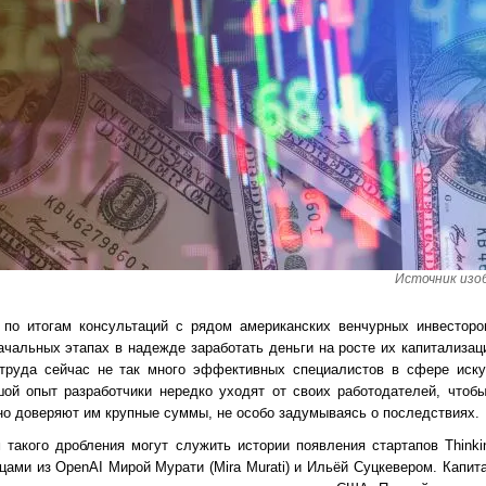
Источник изоб
по итогам консультаций с рядом американских венчурных инвесторо
ачальных этапах в надежде заработать деньги на росте их капитализа
 труда сейчас не так много эффективных специалистов в сфере искус
ой опыт разработчики нередко уходят от своих работодателей, чтобы
но доверяют им крупные суммы, не особо задумываясь о последствиях.
 такого дробления могут служить истории появления стартапов Thinki
дцами из OpenAI Мирой Мурати (Mira Murati) и Ильёй Суцкевером. Капит