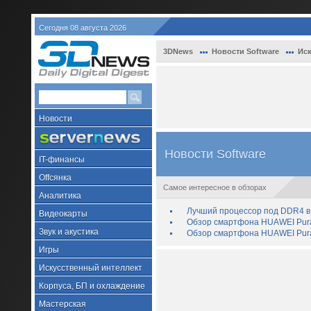
Сегодня 08 августа 2026
3DNews
Новости Software
Иск
Новости
Новости Software
IT-финансы
Offсянка
Самое интересное в обзорах
Аналитика
Лучший процессор под DDR4 в 
Видеокарты
Обзор смартфона HUAWEI Pura 
Звук и акустика
Обзор смартфона HUAWEI Pura
Игры
Искусственный интеллект
Корпуса, БП и охлаждение
Мастерская