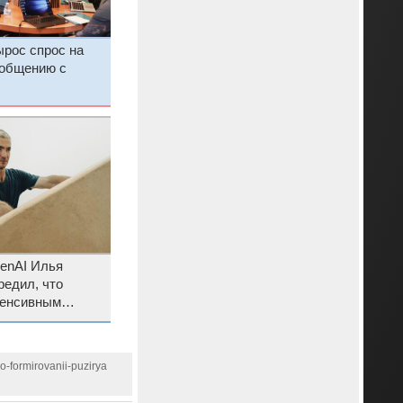
ырос спрос на
 общению с
enAI Илья
редил, что
тенсивным
жило
o-formirovanii-puzirya