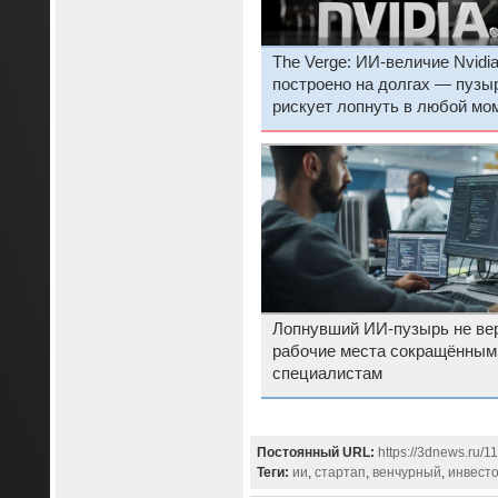
The Verge: ИИ-величие Nvidi
построено на долгах — пузы
рискует лопнуть в любой мо
Лопнувший ИИ-пузырь не ве
рабочие места сокращённым
специалистам
Постоянный URL:
https://3dnews.ru/1
Теги:
ии
,
стартап
,
венчурный
,
инвест