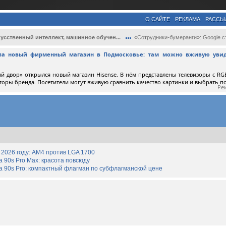
О САЙТЕ
РЕКЛАМА
РАССЫ
усственный интеллект, машинное обучен...
«Сотрудники-бумеранги»: Google стала мас..
ыла новый фирменный магазин в Подмосковье: там можно вживую увид
й двор» открылся новый магазин Hisense. В нём представлены телевизоры с RGB
торы бренда. Посетители могут вживую сравнить качество картинки и выбрать 
Ре
2026 году: AM4 против LGA 1700
90s Pro Max: красота повсюду
 90s Pro: компактный флагман по субфлагманской цене