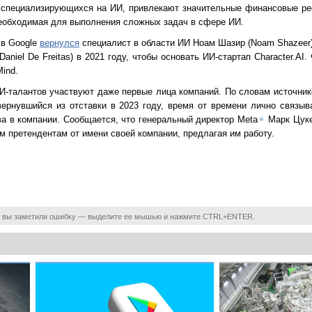
, специализирующихся на ИИ, привлекают значительные финансовые ре
еобходимая для выполнения сложных задач в сфере ИИ.
 в Google
вернулся
специалист в области ИИ Ноам Шазир (Noam Shazeer
niel De Freitas) в 2021 году, чтобы основать ИИ-стартап Character.AI. 
ind.
ИИ-талантов участвуют даже первые лица компаний. По словам источни
 вернувшийся из отставки в 2023 году, время от времени лично связы
а в компании. Сообщается, что генеральный директор Meta
✴
Марк Цукер
 претендентам от имени своей компании, предлагая им работу.
 вы заметили ошибку — выделите ее мышью и нажмите CTRL+ENTER.