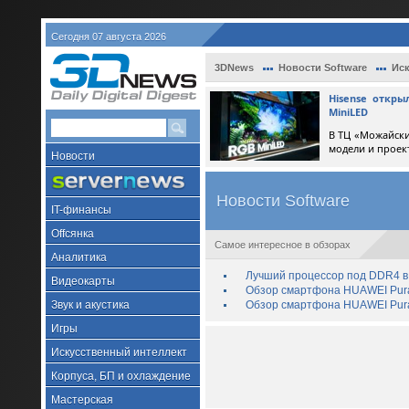
Сегодня 07 августа 2026
3DNews
Новости Software
Иск
Hisense откр
MiniLED
В ТЦ «Можайски
модели и проек
Новости
Новости Software
IT-финансы
Offсянка
Самое интересное в обзорах
Аналитика
Лучший процессор под DDR4 в 
Видеокарты
Обзор смартфона HUAWEI Pura 
Звук и акустика
Обзор смартфона HUAWEI Pura
Игры
Искусственный интеллект
Корпуса, БП и охлаждение
Мастерская