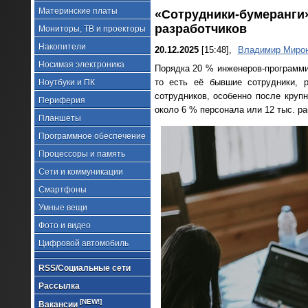
Материнские платы
«Сотрудники-бумеранги»
разработчиков
Мониторы, ТВ и проекторы
Накопители
20.12.2025
[15:48],
Владимир Миро
Носимая электроника
Порядка 20 % инженеров-программис
то есть её бывшие сотрудники, 
Ноутбуки и ПК
сотрудников, особенно после крупн
Периферия
около 6 % персонала или 12 тыс. ра
Планшеты
Программное обеспечение
Процессоры и память
Сети и коммуникации
Смартфоны
Умные вещи
Фото и видео
Цифровой автомобиль
RSS/Социальные сети
Рассылка
[NEW!]
Вакансии