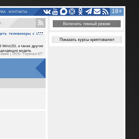
18+
ЛКА
КОНТАКТЫ
.
Включить темный режим
еть телевизоры с RGB
Показать курсы криптовалют
 MiniLED, а также другие
подходящую модель
клама | ООО "Горенье БТ"