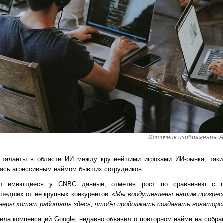
Источник изображения: An
 таланты в области ИИ между крупнейшими игроками ИИ-рынка, таки
ялась агрессивным наймом бывших сотрудников.
дил имеющиеся у CNBC данные, отметив рост по сравнению с 
ешедших от её крупных конкурентов:
«Мы воодушевлены нашим прогрес
еры хотят работать здесь, чтобы продолжать создавать новаторск
дела компенсаций Google, недавно объявил о повторном найме на собра