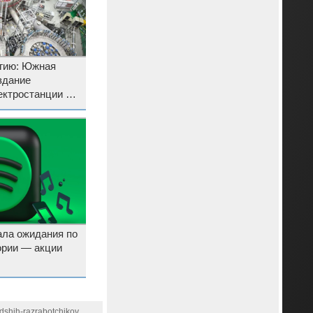
гию: Южная
здание
ектростанции на
дала ожидания по
ории — акции
dshih-razrabotchikov