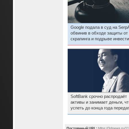
Google подала в суд на SerpA
обвинив в обходе защиты от 
скрапинга и подрыве инвест
SoftBank срочно распродаёт
активы и занимает деньги, ч
успеть до конца года переда
OpenAI причитающиеся $22,
млрд
Постоянный URL:
https://3dnews.ru/