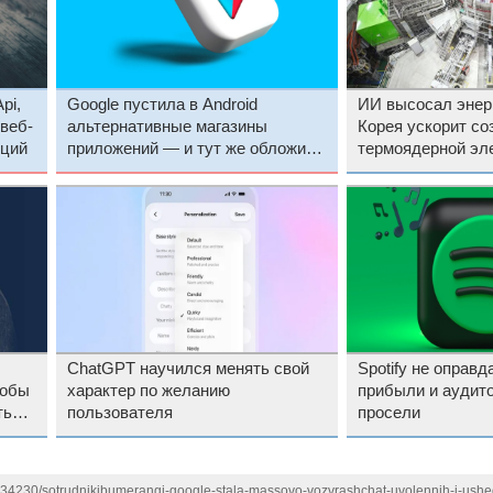
pi,
Google пустила в Android
ИИ высосал энер
веб-
альтернативные магазины
Корея ускорит со
иций
приложений — и тут же обложила
термоядерной эл
их огромными сборами
20 лет
ChatGPT научился менять свой
Spotify не оправ
тобы
характер по желанию
прибыли и аудит
ть
пользователя
просели
5
1134230/sotrudnikibumerangi-google-stala-massovo-vozvrashchat-uvolennih-i-ushe