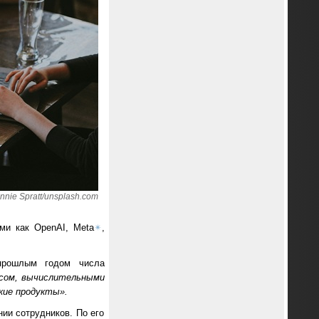
nie Spratt/unsplash.com
ми как OpenAI, Meta
✴
,
прошлым годом числа
сом, вычислительными
ие продукты».
нии сотрудников. По его