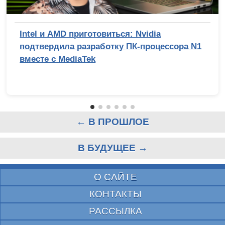
Intel и AMD приготовиться: Nvidia
подтвердила разработку ПК-процессора N1
вместе с MediaTek
← В ПРОШЛОЕ
В БУДУЩЕЕ →
О САЙТЕ
КОНТАКТЫ
РАССЫЛКА