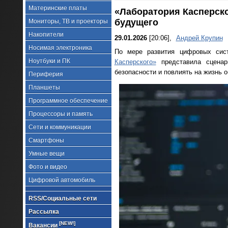
Материнские платы
«Лаборатория Касперск
будущего
Мониторы, ТВ и проекторы
Накопители
29.01.2026
[20:06],
Андрей Крупин
Носимая электроника
По мере развития цифровых сист
Ноутбуки и ПК
Касперского»
представила сценар
безопасности и повлиять на жизнь 
Периферия
Планшеты
Программное обеспечение
Процессоры и память
Сети и коммуникации
Смартфоны
Умные вещи
Фото и видео
Цифровой автомобиль
RSS/Социальные сети
Рассылка
[NEW!]
Вакансии