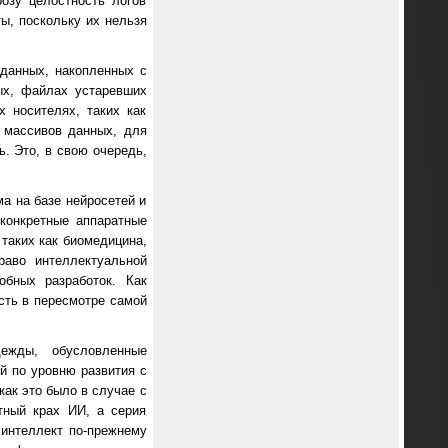
озу целостность логов
ы, поскольку их нельзя
данных, накопленных с
ых, файлах устаревших
 носителях, таких как
 массивов данных, для
. Это, в свою очередь,
а на базе нейросетей и
конкретные аппаратные
 таких как биомедицина,
раво интеллектуальной
обных разработок. Как
сть в пересмотре самой
ежды, обусловленные
ой по уровню развития с
ак это было в случае с
тный крах ИИ, а серия
 интеллект по-прежнему