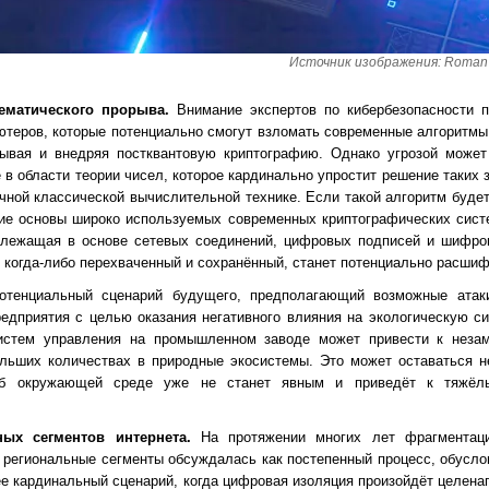
Источник изображения: Roman B
ематического прорыва.
Внимание экспертов по кибербезопасности п
ьютеров, которые потенциально смогут взломать современные алгоритм
тывая и внедряя постквантовую криптографию. Однако угрозой может
 в области теории чисел, которое кардинально упростит решение таких 
ной классической вычислительной технике. Если такой алгоритм будет
ие основы широко используемых современных криптографических сист
 лежащая в основе сетевых соединений, цифровых подписей и шифров
 когда-либо перехваченный и сохранённый, станет потенциально расши
тенциальный сценарий будущего, предполагающий возможные атак
едприятия с целью оказания негативного влияния на экологическую с
систем управления на промышленном заводе может привести к неза
льших количествах в природные экосистемы. Это может оставаться н
рб окружающей среде уже не станет явным и приведёт к тяжёл
ых сегментов интернета.
На протяжении многих лет фрагментаци
 региональные сегменты обсуждалась как постепенный процесс, обусл
е кардинальный сценарий, когда цифровая изоляция произойдёт целенап