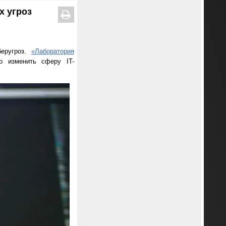
х угроз
беругроз.
«Лаборатория
о изменить сферу IT-