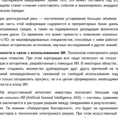
ь сертификаты шифрования. Кроме того, это может поставить под угр
зациям станет сложнее сопоставлять события и анализировать инцидент
ческом порядке.
н долгосрочный риск — постепенное устаревание больших объёмов 
ьная часть этой информации содержится в проприетарных базах данн
ограммных средах, а также на подверженных деградации физических
ческие диски. Со временем это может привести к появлению огромных
о ПО, ни квалифицированных специалистов, способных с ними работать
ровых исторических источников, научных исследований и других знаний.
нности в связи с использованием ИИ.
Технологии электронного разум
чные открытия. При этом корпорации всё чаще патентуют не только 
дов и алгоритмов, разработанные с помощью ИИ. В некоторых областях,
ожет создавать множество дублирующих друг друга претензий на п
овой неопределённости, связанной со свободой использования под
е только затормозить прогресс, но и в целом сформировать необходимо
ости в эпоху ИИ.
а искусственный интеллект инвесторы возлагают большие над
 сильного ИИ (Artificial General Intelligence, AGI) — системы, сравним
 заключается в растущем разрыве между ожиданиями и результатами, к
ми. По мнению «Лаборатории Касперского», это будет не одномомен
весторов в технологиях электронного разума. При этом искусственный