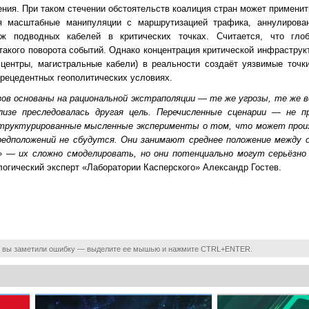
ния. При таком стечении обстоятельств коалиция стран может применит
я масштабные манипуляции с маршрутизацией трафика, аннулирова
аж подводных кабелей в критических точках. Считается, что гло
такого поворота событий. Однако концентрация критической инфраструк
центры, магистральные кабели) в реальности создаёт уязвимые точки
рецедентных геополитических условиях.
ов основаны на рациональной экстраполяции — те же угрозы, те же в
зе преследовалась другая цель. Перечисленные сценарии — не пр
структурированные мысленные эксперименты о том, что может прои
редположений не сбудутся. Они занимают среднее положение между 
 — их сложно смоделировать, но они потенциально могут серьёзно
огический эксперт «Лаборатории Касперского» Александр Гостев.
 вы заметили ошибку — выделите ее мышью и нажмите CTRL+ENTER.