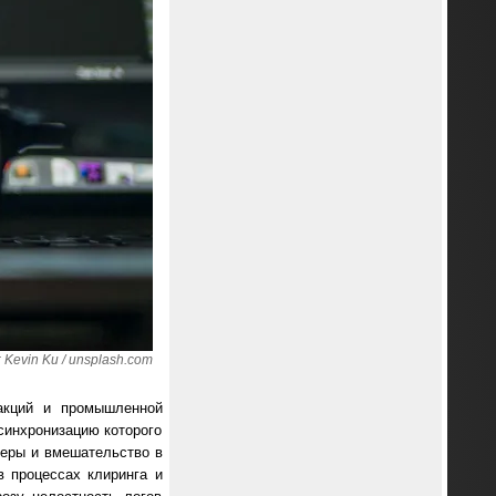
Kevin Ku / unsplash.com
акций и промышленной
синхронизацию которого
веры и вмешательство в
в процессах клиринга и