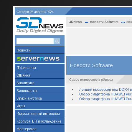
Сегодня 06 августа 2026
3DNews
Новости Software
Иск
Новости
Новости Software
IT-финансы
Offсянка
Самое интересное в обзорах
Аналитика
Лучший процессор под DDR4 в 
Видеокарты
Обзор смартфона HUAWEI Pura 
Звук и акустика
Обзор смартфона HUAWEI Pura
Игры
Искусственный интеллект
Корпуса, БП и охлаждение
Мастерская