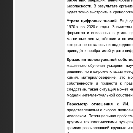
расчётных операций, аннулироват
безопасности. В результате органи
будет точно выстроить в хронологи
Утрата цифровых знаний.
Ещё оди
1970-х по 2020-е годы. Значител
форматов и списанных в утиль пр
магнитные ленты, жёсткие и опти
которых не осталось ни подходящег
приведёт к необратимой утрате циф
Кризис интеллектуальной собстве
машинного обучения ускоряют нау
решения, но и широкие классы мето
химия, материаловедение, это м
собственности и привести к прав
следствие, такая ситуация может н
модели интеллектуальной собственн
Пересмотр отношения к ИИ.
Н
представлениями о скором появлении
человеком. Потенциальная проблема
другими технологическими пузыря
громких разочарований крупных ин