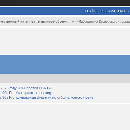
О САЙТЕ
РЕКЛАМА
РАССЫ
усственный интеллект, машинное обучен...
«Лаборатория Касперского» показала сцена.
2026 году: AM4 против LGA 1700
90s Pro Max: красота повсюду
 90s Pro: компактный флагман по субфлагманской цене