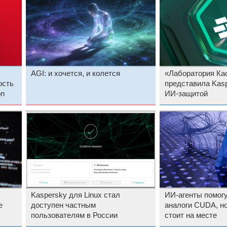
AGI: и хочется, и колется
«Лаборатория Ка
ость
представила Kas
on
ИИ-защитой
Kaspersky для Linux стал
ИИ-агенты помогу
е
доступен частным
аналоги CUDA, но
пользователям в России
стоит на месте