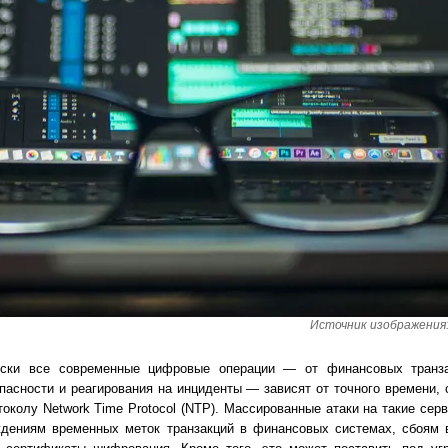
Источник изображения: 
ски все современные цифровые операции — от финансовых транз
пасности и реагирования на инциденты — зависят от точного времени, 
околу Network Time Protocol (NTP). Массированные атаки на такие сер
ждениям временных меток транзакций в финансовых системах, сбоям 