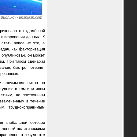
udnikov / unsplash.com
риковано к отдалённой
ы шифрования данных. К
 стать вовсе не это, а
задач, как факторизация
 опубликован, он может
ем. При таком сценарии
ания, быстро потеряет
фрованным.
и злоумышленников на
итуацию в том или ином
метным, но постоянным
езамеченным в течение
ым, трудноисправимым
я глобальной сетевой
овленный политическими
равленно, в результате