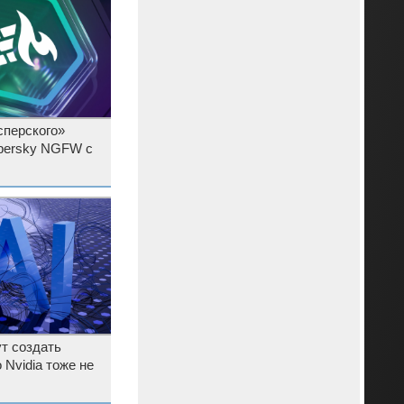
сперского»
persky NGFW с
т создать
 Nvidia тоже не