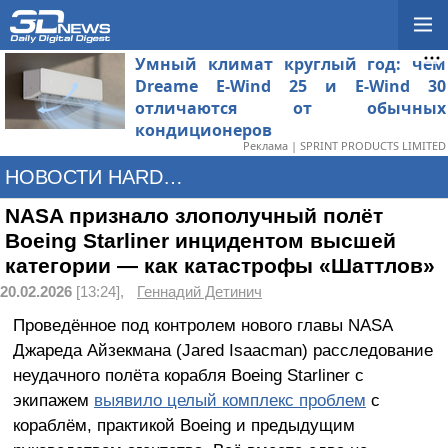
Умный климат круглый год: чем
Dreame E-Wind 25 и E-Wind 30
отличаются от обычных
кондиционеров
Реклама | SPRINT PRODUCTS LIMITED
НОВОСТИ HARDWARE
NASA признало злополучный полёт
Boeing Starliner инцидентом высшей
категории — как катастрофы «Шаттлов»
20.02.2026
[13:24],
Геннадий Детинич
Проведённое под контролем нового главы NASA
Джареда Айзекмана (Jared Isaacman) расследование
неудачного полёта корабля Boeing Starliner с
экипажем
выявило целый комплекс проблем
с
кораблём, практикой Boeing и предыдущим