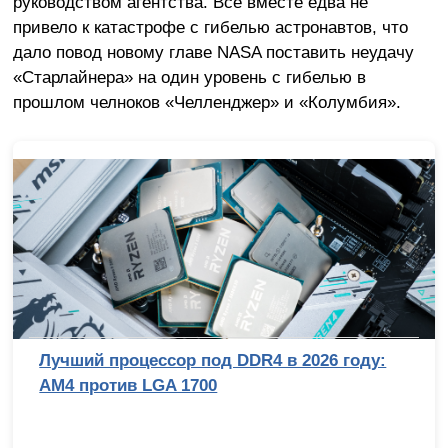
руководством агентства. Всё вместе едва не
привело к катастрофе с гибелью астронавтов, что
дало повод новому главе NASA поставить неудачу
«Старлайнера» на один уровень с гибелью в
прошлом челноков «Челленджер» и «Колумбия».
Лучший процессор под DDR4 в 2026 году:
AM4 против LGA 1700